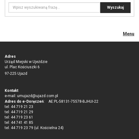
Menu
Adres
Urząd Miejski w Ujeździe
ul. Plac Kościuszki 6
97-225 Ujazd
Kontakt
e-mail:
umujazd@ujazd.com.pl
Adres do e-Doręczeń
: AE:PL-58131-75578-BJHUI-22
tel: 44 719 21 23
tel: 44 719 21 29
tel: 44 719 23 61
tel: 44 741 41 85
tel. 44 719 23 79 (ul. Kościelna 24)