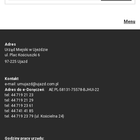
Menu
Adres
Urząd Miejski w Ujeździe
ul. Plac Kościuszki 6
97-225 Ujazd
Kontakt
e-mail:
umujazd@ujazd.com.pl
Adres do e-Doręczeń
: AE:PL-58131-75578-BJHUI-22
tel: 44 719 21 23
tel: 44 719 21 29
tel: 44 719 23 61
tel: 44 741 41 85
tel. 44 719 23 79 (ul. Kościelna 24)
Godziny pracy urzędu: