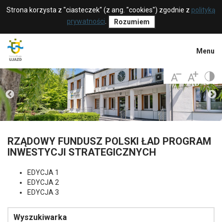
Strona korzysta z "ciasteczek" (z ang. "cookies") zgodnie z
polityką
prywatności
.
Rozumiem
Menu
RZĄDOWY FUNDUSZ POLSKI ŁAD PROGRAM
INWESTYCJI STRATEGICZNYCH
EDYCJA 1
EDYCJA 2
EDYCJA 3
Wyszukiwarka