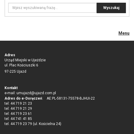
Menu
Adres
Urząd Miejski w Ujeździe
ul. Plac Kościuszki 6
97-225 Ujazd
Kontakt
e-mail:
umujazd@ujazd.com.pl
Adres do e-Doręczeń
: AE:PL-58131-75578-BJHUI-22
tel: 44 719 21 23
tel: 44 719 21 29
tel: 44 719 23 61
tel: 44 741 41 85
tel. 44 719 23 79 (ul. Kościelna 24)