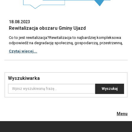
18.08.2023
Rewitalizacja obszaru Gminy Ujazd
Co to jest rewitalizacja?Rewitalizacja to najbardziej kompleksowa
odpowiedź na degradację społeczną, gospodarczą, przestrzenną,
techniczną i środowiskową. Rewitalizacja literalnie oznacza
Czytaj więcej...
przywrócenie do życia, jest procesem kompleksowych przemian
wyprowadzania obszarów zdegradowanych ze stanu kryzysu.
Rewitalizacja to nie tylko remonty. Jej celem jest przywrócenie do
życia zdegradowanego obszaru i uzupełnienie jego o nowe
funkcje. Najprościej mówiąc jest to wprowadzenie takich zmian,
Wyszukiwarka
dzięki którym będzie się lepiej żyło i pracowało. Rewitalizacja
oznacza również pracę z ludźmi, oraz z lokalną społecznością,
dlatego też jej powodzenie zależy od nas wszystkich:
mieszkańców, przedsiębiorców, organizacji pozarządowych,
placówek edukacyjnych oraz instytucji kultury.GMINNY PROGRAM
REWITALIZACJI (GPR) – 2024-2030Trwają prace zmierzające do
uchwalenia Gminnego Programu Rewitalizacji Gminy Ujazd na lata
Menu
2024-2030. Pierwszy etap prac polegający na wykonaniu diagnozy i
określeniu granic obszaru zdegradowanego i rewitalizacji oraz
określeniu granic podobszarów został zakończony. Wynikiem