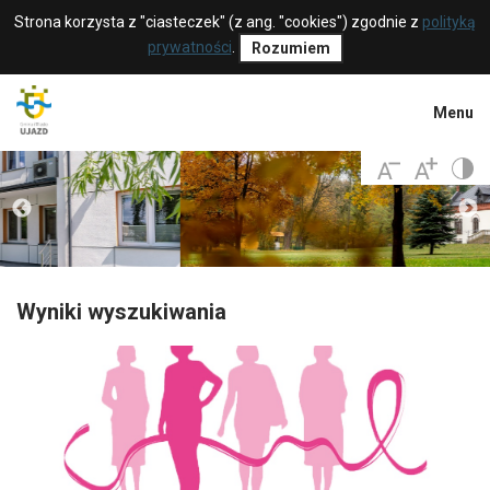
Strona korzysta z "ciasteczek" (z ang. "cookies") zgodnie z
polityką
prywatności
.
Rozumiem
Menu
Wyniki wyszukiwania