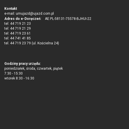
Kontakt
e-mail:
umujazd@ujazd.com.pl
Adres do e-Doręczeń
: AE:PL-58131-75578-BJHUI-22
tel: 44 719 21 23
tel: 44 719 21 29
tel: 44 719 23 61
tel: 44 741 41 85
tel. 44 719 23 79 (ul. Kościelna 24)
Godziny pracy urzędu:
poniedziałek, środa, czwartek, piątek
7:30 - 15:30
wtorek 8:30 - 16:30