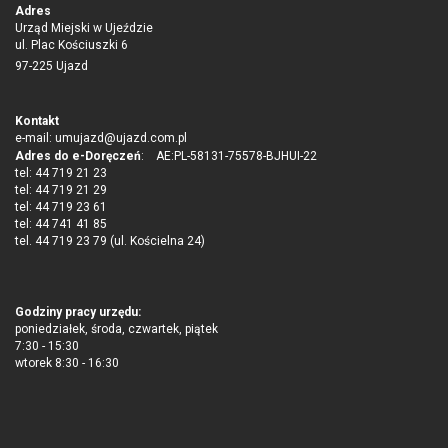
za pomocą promieni rentgenowskich pozwala wykryć raka piersi w
Adres
jego wczesnym stadium rozwoju, gdy możliwe jest skuteczne
Urząd Miejski w Ujeździe
leczenie. Badaj się i zatroszcz się o swoją przyszłość, bo jesteś
ul. Plac Kościuszki 6
kobietą!Więcej informacji tutaj.
97-225 Ujazd
Kontakt
e-mail:
umujazd@ujazd.com.pl
Adres do e-Doręczeń
: AE:PL-58131-75578-BJHUI-22
tel: 44 719 21 23
tel: 44 719 21 29
tel: 44 719 23 61
tel: 44 741 41 85
tel. 44 719 23 79 (ul. Kościelna 24)
Godziny pracy urzędu:
poniedziałek, środa, czwartek, piątek
7:30 - 15:30
wtorek 8:30 - 16:30