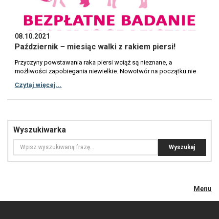
08.10.2021
Październik – miesiąc walki z rakiem piersi!
Przyczyny powstawania raka piersi wciąż są nieznane, a
możliwości zapobiegania niewielkie. Nowotwór na początku nie
boli i przebiega bezobjawowo, dlatego jest tak niebezpieczny.
Czytaj więcej...
Często gdy kobiet zgłaszają się do lekarza choroba jest już w
stopniu zaawansowanym. Dlatego skorzystaj z bezpłatnych badań
mammograficznych dla kobiety w wieku 50-69 (bez konieczności
umawiania; rezerwacja godziny dla chętnych pod numerami: 42 254
64 10, 517 544 004).Możesz wziąć ponadto udział w instruktażu
Wyszukiwarka
samobadania piersi z wykorzystaniem dedykowanych fantomów
prowadzony przez pracowników Wydziału Zdrowia ŁUW w
Łodzi. Specjalny mammobus z doświadczoną kadrą wyruszył w
trasę po naszym województwie. Będziemy w: 18 października -
parking przy Amfiteatrze Miejskim, ul. Narutowicza 7, 97-300
Piotrków Trybunalski, w godz. 10.00-16.00,23 października - przed
Miejskim Zespołem Przychodni Rejonowych w Zgierzu, ul.
Menu
Łęczycka 24 a, 95-100 Zgierz, w godz. 10.00-16.00,29 października
- przed Urzędem Miasta w Sieradzu, Plac Wojewódzki 1, 98-200
Sieradz, w godz.-10.00-16.00.Mammografia jest badaniem, które