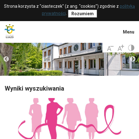
Strona korzysta z "ciasteczek" (z ang. "cookies") zgodnie z
polityką
prywatności
.
Rozumiem
Menu
Wyniki wyszukiwania