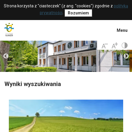
Strona korzysta z "ciasteczek" (z ang. "cookies") zgodnie z
polityką
prywatności
.
Rozumiem
Menu
Wyniki wyszukiwania