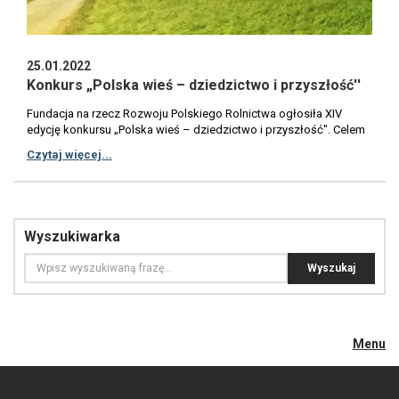
25.01.2022
Konkurs „Polska wieś – dziedzictwo i przyszłość''
Fundacja na rzecz Rozwoju Polskiego Rolnictwa ogłosiła XIV
edycję konkursu „Polska wieś – dziedzictwo i przyszłość". Celem
konkursu jest promocja polskiego rolnictwa, problematyki
Czytaj więcej...
związanej z obszarami wiejskimi, dziedzictwa kulturowego oraz
wzbogacenie publicznej debaty na temat polskiej wsi. W ramach
konkursu Kapituła oceni prace w dwóch kategoriach:Prace
naukowe (m.in. prace doktorskie), popularno-naukowe i inne
nienależące do tych dwóch kategorii, ale prezentujące szczególnie
Wyszukiwarka
inspirujące i innowacyjne spojrzenie na problematykę rozwoju
wsi;Prace prezentujące dorobek kulturowy kraju i regionu,
opisujące inicjatywy lokalne, dziedzictwo historyczne wsi
(monografie wsi, archiwalne zbiory zdjęć stanowiące element
dokumentacji, pamiętniki) oraz prace ilustrujące przykład sukcesu
w rozwoju polskiej wsi.Zwycięzca w każdej z kategorii otrzyma
nagrodę pieniężną w wysokości 5 tysięcy złotych. Nagrodzone
Menu
prace będą mogły być wydane w postaci książkowej w
Wydawnictwie Naukowym Scholar.Termin nadsyłania prac mija 31
lipca 2022 r.Konkurs obejmuje prace o bardzo szerokiej tematyce.