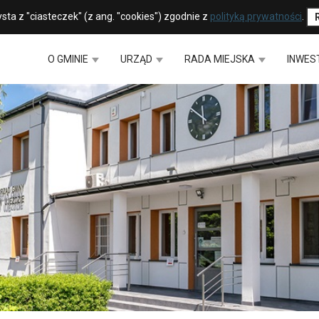
sta z "ciasteczek" (z ang. "cookies") zgodnie z
polityką prywatności
.
O GMINIE
URZĄD
RADA MIEJSKA
INWES