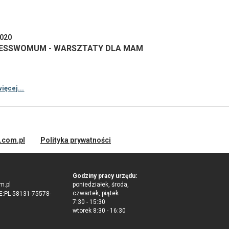
2020
NESSWOMUM - WARSZTATY DLA MAM
ięcej...
d.com.pl
Polityka prywatności
Godziny pracy urzędu:
m.pl
poniedziałek, środa,
czwartek, piątek
:PL-58131-75578-
7:30 - 15:30
wtorek 8:30 - 16:30