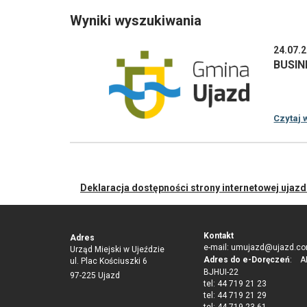
Wyniki wyszukiwania
24.07.
BUSI
Czytaj w
Deklaracja dostępności strony internetowej ujaz
Kontakt
Adres
e-mail:
umujazd@ujazd.co
Urząd Miejski w Ujeździe
Adres do e-Doręczeń
: AE
ul. Plac Kościuszki 6
BJHUI-22
97-225 Ujazd
tel: 44 719 21 23
tel: 44 719 21 29