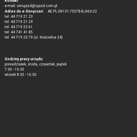
Wojskiem Polskim – zarówno w ramach aktywnej rezerwy, Wojsk
Kontakt
e-mail:
umujazd@ujazd.com.pl
Obrony Terytorialnej, jak i zawodowej służby wojskowej.Terminy
Adres do e-Doręczeń
: AE:PL-58131-75578-BJHUI-22
turnusów: • 8 czerwca – 4 lipca • 13 lipca – 8 sierpnia • 17 sierpnia
tel: 44 719 21 23
– 12 wrześniaZgłoszenia można składać przez internet, telefonicznie,
tel: 44 719 21 29
mailowo lub osobiście w Wojskowych Centrach Rekrutacji na terenie
tel: 44 719 23 61
całego kraju. Szczegółowe informacje dostępne są na stronie: Zostań
tel: 44 741 41 85
żołnierzem Infolinia: 800 180 110.
tel. 44 719 23 79 (ul. Kościelna 24)
Godziny pracy urzędu:
poniedziałek, środa, czwartek, piątek
7:30 - 15:30
wtorek 8:30 - 16:30