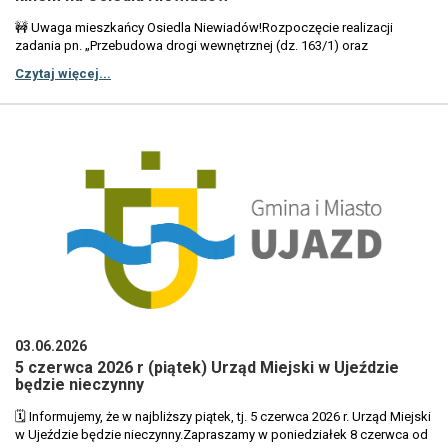
ze względu na warunki atmosferyczne. Za utrudnienia przepraszamy i
🚧 Uwaga mieszkańcy Osiedla Niewiadów!Rozpoczęcie realizacji
prosimy o wyrozumiałość.
zadania pn. „Przebudowa drogi wewnętrznej (dz. 163/1) oraz
utwardzenie terenu (dz. 254, 147/1)”Informujemy, że od 10 czerwca 2026
Czytaj więcej...
r. rozpoczynają się prace związane z realizacją zadania pn.
„Przebudowa drogi wewnętrznej (dz. 163/1) oraz utwardzenie terenu
(dz. 254, 147/1)”.Roboty będą prowadzone na terenie garaży za starym
kinem w miejscowości Osiedle Niewiadów.Wykonawcą inwestycji jest:
„EUROBRUK” Jarosław Marusik Sp. z o.o. Buków 11 97-225 UjazdW
związku z prowadzonymi pracami mogą wystąpić czasowe utrudnienia
w ruchu oraz ograniczenia w dostępie do terenu objętego
inwestycją.Prosimy mieszkańców oraz użytkowników tego obszaru o
zachowanie szczególnej ostrożności, stosowanie się do
obowiązującego oznakowania oraz tymczasowej organizacji ruchu, a
także o wyrozumiałość za wszelkie niedogodności związane z
realizacją inwestycji. Dziękujemy za cierpliwość i przepraszamy za
utrudnienia.
03.06.2026
5 czerwca 2026 r (piątek) Urząd Miejski w Ujeździe
będzie nieczynny
🗓️ Informujemy, że w najbliższy piątek, tj. 5 czerwca 2026 r. Urząd Miejski
w Ujeździe będzie nieczynny.Zapraszamy w poniedziałek 8 czerwca od