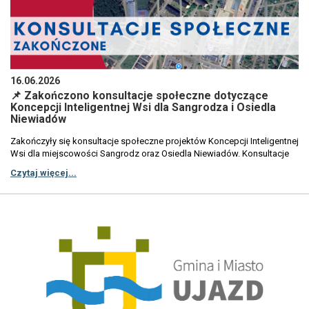
16.06.2026
📌 Zakończono konsultacje społeczne dotyczące
Koncepcji Inteligentnej Wsi dla Sangrodza i Osiedla
Niewiadów
Zakończyły się konsultacje społeczne projektów Koncepcji Inteligentnej
Wsi dla miejscowości Sangrodz oraz Osiedla Niewiadów. Konsultacje
zostały przeprowadzone przez Burmistrza Ujazdu w terminie od 26
Czytaj więcej...
maja do 9 czerwca 2026 r.Ich celem było poznanie opinii mieszkańców
oraz uzyskanie informacji zwrotnej dotyczącej zapisów dokumentów,
tak aby jak najlepiej odpowiadały one na potrzeby i oczekiwania
lokalnych społeczności.Mieszkańcy mogli zgłaszać swoje uwagi i
propozycje zmian za pomocą formularzy w formie papierowej i
elektronicznej. Informacje o konsultacjach zostały opublikowane na
stronie internetowej Gminy Ujazd, w Biuletynie Informacji Publicznej oraz
na tablicach ogłoszeń w miejscowościach objętych opracowaniem.W
wyznaczonym terminie nie wpłynęły żadne uwagi do projektów
Koncepcji Inteligentnej Wsi dla Sangrodza oraz Osiedla
Niewiadów.Dziękujemy wszystkim mieszkańcom za zainteresowanie