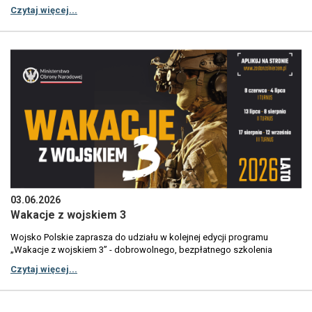
godziny 7:30.📃 Zarządzenie nr 84 2026, PDF 303KB
Czytaj więcej...
03.06.2026
Wakacje z wojskiem 3
Wojsko Polskie zaprasza do udziału w kolejnej edycji programu
„Wakacje z wojskiem 3” - dobrowolnego, bezpłatnego szkolenia
wojskowego skierowanego przede wszystkim do młodych osób, które
Czytaj więcej...
chcą aktywnie i wartościowo spędzić część wakacji, zdobyć nowe
doświadczenia oraz sprawdzić się w wymagających, ale niezwykle
ciekawych warunkach służby wojskowej.Tegoroczna edycja programu