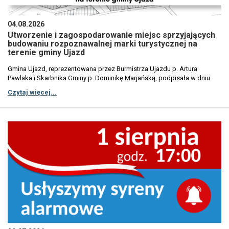
04.08.2026
Utworzenie i zagospodarowanie miejsc sprzyjających
budowaniu rozpoznawalnej marki turystycznej na
terenie gminy Ujazd
Gmina Ujazd, reprezentowana przez Burmistrza Ujazdu p. Artura
Pawlaka i Skarbnika Gminy p. Dominikę Marjańską, podpisała w dniu
28.07.2026 r. umowę Nr FELD.05.06-IZ.00-0006/25-00 na realizację
Czytaj więcej...
projektu dofinansowanego ze środków Europejskiego Funduszu
Rozwoju Regionalnego w ramach Programu Regionalnego Fundusze
Europejskie dla Łódzkiego 2021-2027. Celem projektu jest wzmocnienie
zintegrowanego i sprzyjającego włączeniu społecznemu rozwoju
społecznego, gospodarczego i środowiskowego oraz zrównoważonej
turystyki i bezpieczeństwa na obszarach miejskich. Grupę docelową
projektu stanowią przede wszystkim mieszkańcy Gminy Ujazd oraz
pozostali mieszkańcy obszaru ZIT MOF Tomaszów Mazowiecki–
Opoczno, a także turyści i odwiedzający (w tym rowerzyści, użytkownicy
tras pieszych i rekreacyjnych) korzystający z infrastruktury turystycznej
rozwijanej w ramach projektu. Zakres przedsięwzięcia obejmuje pięć
powiązanych ze sobą zadań. W ramach Zadania 1 zostanie
przygotowana dokumentacja i formalne przygotowanie
przedsięwzięcia do realizacji. Zadanie 2 polega na utworzeniu strefy
SPA i Wellness na terenie Akademii Sportu w Niewiadowie i będzie