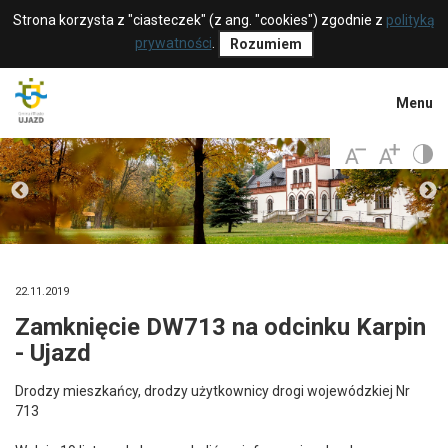
Strona korzysta z "ciasteczek" (z ang. "cookies") zgodnie z
polityką
prywatności
.
Rozumiem
Menu
22.11.2019
Zamknięcie DW713 na odcinku Karpin
- Ujazd
Drodzy mieszkańcy, drodzy użytkownicy drogi wojewódzkiej Nr
713