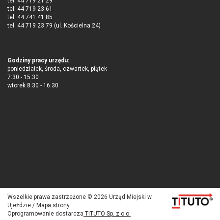
tel: 44 719 21 29
tel: 44 719 23 61
tel: 44 741 41 85
tel. 44 719 23 79 (ul. Kościelna 24)
Godziny pracy urzędu:
poniedziałek, środa, czwartek, piątek
7:30 - 15:30
wtorek 8:30 - 16:30
Wszelkie prawa zastrzeżone © 2026 Urząd Miejski w
Ujeździe /
Mapa strony
Oprogramowanie dostarcza
TITUTO Sp. z o.o.