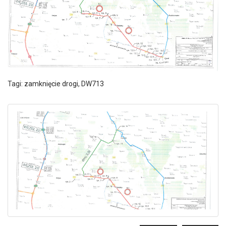
Tagi:
zamknięcie drogi
,
DW713