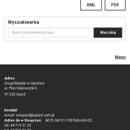
XML
PDF
Wyszukiwarka
Menu
Adres
Urząd Miejski w Ujeździe
ul. Plac Kościuszki 6
97-225 Ujazd
Kontakt
e-mail:
umujazd@ujazd.com.pl
Adres do e-Doręczeń
: AE:PL-58131-75578-BJHUI-22
tel: 44 719 21 23