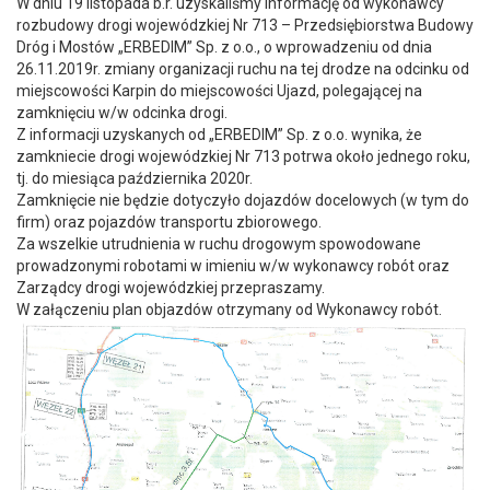
W dniu 19 listopada b.r. uzyskaliśmy informację od wykonawcy
rozbudowy drogi wojewódzkiej Nr 713 – Przedsiębiorstwa Budowy
Dróg i Mostów „ERBEDIM” Sp. z o.o., o wprowadzeniu od dnia
26.11.2019r. zmiany organizacji ruchu na tej drodze na odcinku od
miejscowości Karpin do miejscowości Ujazd, polegającej na
zamknięciu w/w odcinka drogi.
Z informacji uzyskanych od „ERBEDIM” Sp. z o.o. wynika, że
zamkniecie drogi wojewódzkiej Nr 713 potrwa około jednego roku,
tj. do miesiąca października 2020r.
Zamknięcie nie będzie dotyczyło dojazdów docelowych (w tym do
firm) oraz pojazdów transportu zbiorowego.
Za wszelkie utrudnienia w ruchu drogowym spowodowane
prowadzonymi robotami w imieniu w/w wykonawcy robót oraz
Zarządcy drogi wojewódzkiej przepraszamy.
W załączeniu plan objazdów otrzymany od Wykonawcy robót.