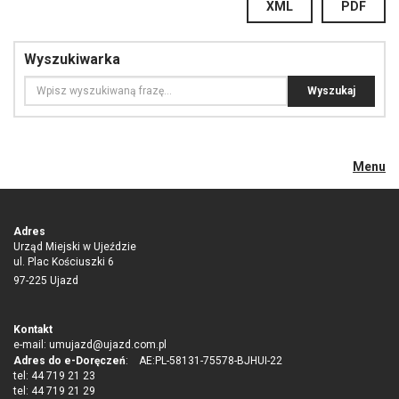
XML
PDF
Wyszukiwarka
Menu
Adres
Urząd Miejski w Ujeździe
ul. Plac Kościuszki 6
97-225 Ujazd
Kontakt
e-mail:
umujazd@ujazd.com.pl
Adres do e-Doręczeń
: AE:PL-58131-75578-BJHUI-22
tel: 44 719 21 23
tel: 44 719 21 29