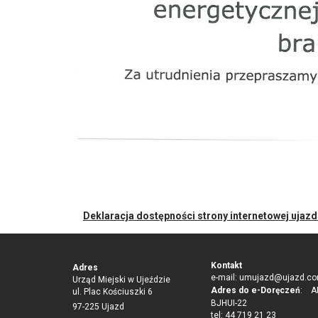
Deklaracja dostępności strony internetowej ujaz
Kontakt
Adres
e-mail:
umujazd@ujazd.co
Urząd Miejski w Ujeździe
Adres do e-Doręczeń
: AE
ul. Plac Kościuszki 6
BJHUI-22
97-225 Ujazd
tel: 44 719 21 23