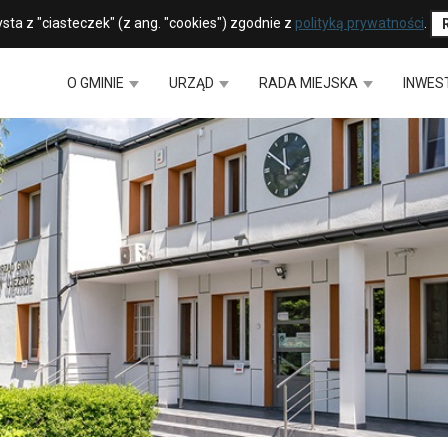
sta z "ciasteczek" (z ang. "cookies") zgodnie z
polityką prywatności
.
O GMINIE
URZĄD
RADA MIEJSKA
INWES