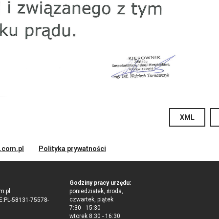
XML
d.com.pl
Polityka prywatności
Godziny pracy urzędu:
m.pl
poniedziałek, środa,
czwartek, piątek
:PL-58131-75578-
7:30 - 15:30
wtorek 8:30 - 16:30