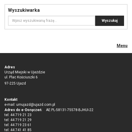
Wyszukiwarka
Menu
Adres
Urząd Miejski w Ujeździe
ul. Plac Kościuszki 6
97-225 Ujazd
Kontakt
e-mail:
umujazd@ujazd.com.pl
Adres do e-Doręczeń
: AE:PL-58131-75578-BJHUI-22
tel: 44 719 21 23
tel: 44 719 21 29
tel: 44 719 23 61
tel: 44 741 41 85