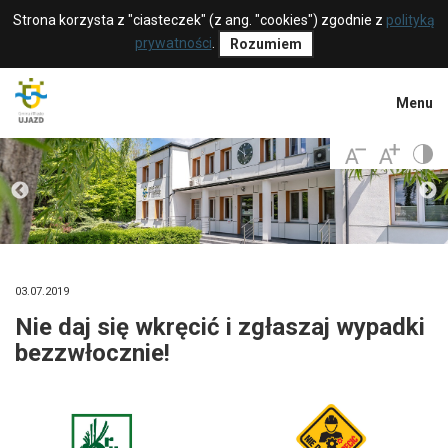
Strona korzysta z "ciasteczek" (z ang. "cookies") zgodnie z
polityką
prywatności
.
Rozumiem
Menu
03.07.2019
Nie daj się wkręcić i zgłaszaj wypadki
bezzwłocznie!