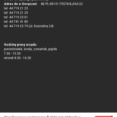
Adres do e-Doręczeń
: AE:PL-58131-75578-BJHUI-22
tel: 44 719 21 23
tel: 44 719 21 29
tel: 44 719 23 61
tel: 44 741 41 85
tel. 44 719 23 79 (ul. Kościelna 24)
Godziny pracy urzędu:
poniedziałek, środa, czwartek, piątek
7:30 - 15:30
wtorek 8:30 - 16:30