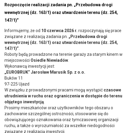
Rozpoczęcie realizacji zadania pn. „Przebudowa drogi
wewnętrznej (dz. 163/1) oraz utwardzenie terenu (dz. 254,
147/1)”
Informujemy, że od
10 czerwca 2026 r.
rozpoczynają się prace
związane z realizacją zadania pn.
„Przebudowa drogi
wewnętrznej (dz. 163/1) oraz utwardzenie terenu (dz. 254,
147/1)”
.
Roboty będą prowadzone na terenie garaży za starym kinem w
miejscowości
Osiedle Niewiadów
.
Wykonawcą inwestycji jest:
„EUROBRUK” Jarosław Marusik Sp. z o.o.
Buków 11
97-225 Ujazd
W związku z prowadzonymi pracami mogą wystąpić
czasowe
utrudnienia w ruchu oraz ograniczenia w dostępie do terenu
objętego inwestycją
.
Prosimy mieszkańców oraz użytkowników tego obszaru o
zachowanie szczególnej ostrożności, stosowanie się do
obowiązującego oznakowania oraz tymczasowej organizacji
ruchu, a także o wyrozumiałość za wszelkie niedogodności
związane z realizacją inwestycji.