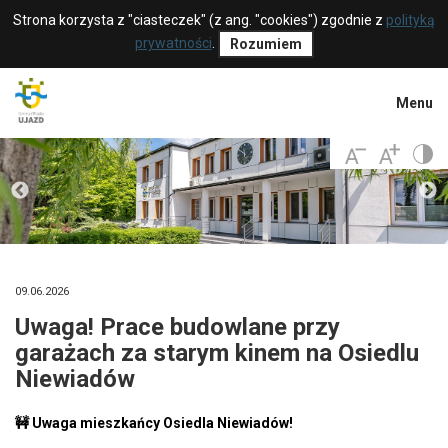
Strona korzysta z "ciasteczek" (z ang. "cookies") zgodnie z
polityką
prywatności
.
Rozumiem
Menu
09.06.2026
Uwaga! Prace budowlane przy
garażach za starym kinem na Osiedlu
Niewiadów
🚧
Uwaga mieszkańcy Osiedla Niewiadów!