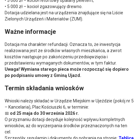
• 5 000 zł – kocioł retortowy opalany peletem,
• 5 000 zł – kocioł zgazowujący drewno.
Dotacja udzielana jest na urządzenia znajdujące się na Liście
Zielonych Urządzeń i Materiałów (ZUM).
Ważne informacje
Dotacja ma charakter refundacji. Oznacza to, że inwestycja
realizowana jest ze środków własnych mieszkańca, a zwrot
kosztów następuje po zakończeniu przedsięwzięcia i
przedstawieniu wymaganych dokumentów, w tym faktur.
Uwaga! Wymiana starego pieca może rozpocząć się dopiero
po podpisaniu umowy z Gminą Ujazd.
Termin składania wniosków
Wnioski należy składać w Urzędzie Miejskim w Ujeździe (pokój nr 5
– Kancelaria), Plac Kościuszki 6, w terminie:
📅
od 25 maja do 30 września 2026 r.
O przyznaniu dotacji decyduje kolejność wpływu kompletnych
wniosków, aż do wyczerpania środków przeznaczonych na ten
cel.
Szczegóły, regulamin i dokumenty do pobrania na stronie:
Tablica