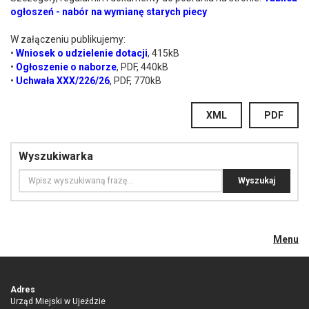
ogłoszeń - nabór na wymianę starych piecy
W załączeniu publikujemy:
•
Wniosek o udzielenie dotacji
, 415kB
•
Ogłoszenie o naborze
, PDF, 440kB
•
Uchwała XXX/226/26
, PDF, 770kB
XML
PDF
Wyszukiwarka
Menu
Adres
Urząd Miejski w Ujeździe