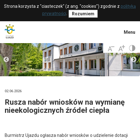
Strona korzysta z "ciasteczek" (z ang. "cookies") zgodnie z
polityką
prywatności
.
Rozumiem
Menu
02.06.2026
Rusza nabór wniosków na wymianę
nieekologicznych źródeł ciepła
Burmistrz Ujazdu ogłasza nabór wniosków o udzielenie dotacji