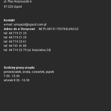
ul. Plac Kościuszki 6
97-225 Ujazd
Kontakt
e-mail:
umujazd@ujazd.com.pl
Adres do e-Doręczeń
: AE:PL-58131-75578-BJHUI-22
tel: 44 719 21 23
tel: 44 719 21 29
tel: 44 719 23 61
tel: 44 741 41 85
tel. 44 719 23 79 (ul. Kościelna 24)
Godziny pracy urzędu:
poniedziałek, środa, czwartek, piątek
7:30 - 15:30
wtorek 8:30 - 16:30