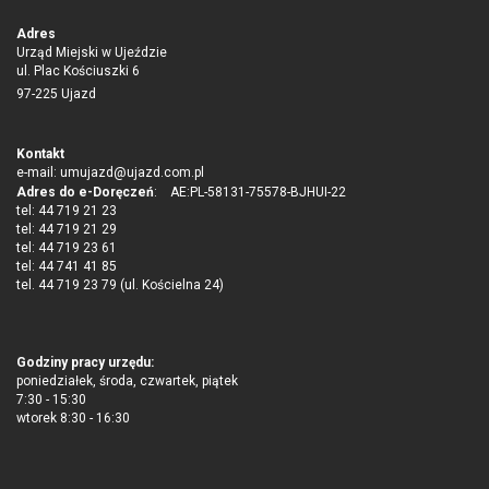
Adres
Urząd Miejski w Ujeździe
ul. Plac Kościuszki 6
97-225 Ujazd
Kontakt
e-mail:
umujazd@ujazd.com.pl
Adres do e-Doręczeń
: AE:PL-58131-75578-BJHUI-22
tel: 44 719 21 23
tel: 44 719 21 29
tel: 44 719 23 61
tel: 44 741 41 85
tel. 44 719 23 79 (ul. Kościelna 24)
Godziny pracy urzędu:
poniedziałek, środa, czwartek, piątek
7:30 - 15:30
wtorek 8:30 - 16:30