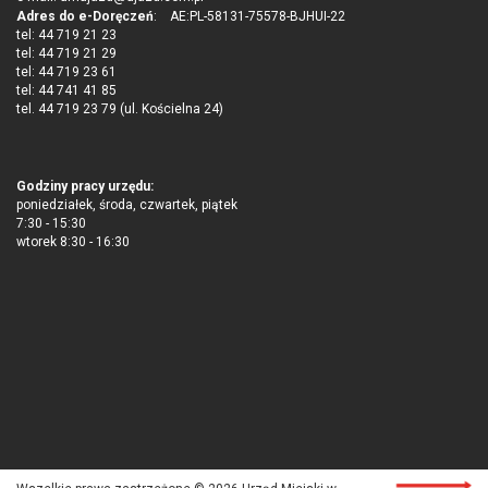
Adres do e-Doręczeń
: AE:PL-58131-75578-BJHUI-22
tel: 44 719 21 23
tel: 44 719 21 29
tel: 44 719 23 61
tel: 44 741 41 85
tel. 44 719 23 79 (ul. Kościelna 24)
Godziny pracy urzędu:
poniedziałek, środa, czwartek, piątek
7:30 - 15:30
wtorek 8:30 - 16:30