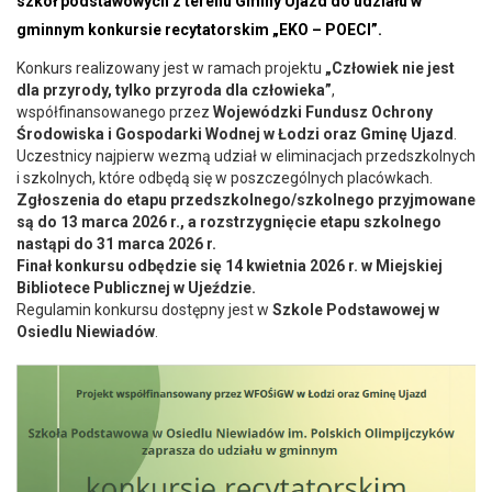
szkół podstawowych z terenu Gminy Ujazd do udziału w
gminnym konkursie recytatorskim
„EKO – POECI”
.
Konkurs realizowany jest w ramach projektu
„Człowiek nie jest
dla przyrody, tylko przyroda dla człowieka”
,
współfinansowanego przez
Wojewódzki Fundusz Ochrony
Środowiska i Gospodarki Wodnej w Łodzi oraz Gminę Ujazd
.
Uczestnicy najpierw wezmą udział w eliminacjach przedszkolnych
i szkolnych, które odbędą się w poszczególnych placówkach.
Zgłoszenia do etapu przedszkolnego/szkolnego przyjmowane
są do 13 marca 2026 r., a rozstrzygnięcie etapu szkolnego
nastąpi do 31 marca 2026 r.
Finał konkursu odbędzie się 14 kwietnia 2026 r. w Miejskiej
Bibliotece Publicznej w Ujeździe.
Regulamin konkursu dostępny jest w
Szkole Podstawowej w
Osiedlu Niewiadów
.