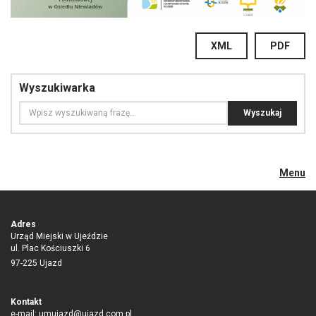
XML
PDF
Wyszukiwarka
Menu
Adres
Urząd Miejski w Ujeździe
ul. Plac Kościuszki 6
97-225 Ujazd
Kontakt
e-mail:
umujazd@ujazd.com.pl