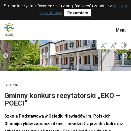
Strona korzysta z "ciasteczek" (z ang. "cookies") zgodnie z
polityką
prywatności
.
Rozumiem
Menu
06.03.2026
Gminny konkurs recytatorski „EKO –
POECI”
Szkoła Podstawowa w Osiedlu Niewiadów im. Polskich
Olimpijczyków zaprasza dzieci i młodzież z przedszkoli oraz