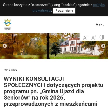
Strona korzysta z "ciasteczek" (z ang. "cookies") zgodnie z
polityką
prywatności
.
Rozumiem
Menu
03.12.2025
WYNIKI KONSULTACJI
SPOŁECZNYCH dotyczących projektu
programu pn. „Gmina Ujazd dla
Seniorów” na rok 2026,
przeprowadzonych z mieszkańcami