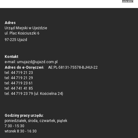
Menu
Adres
Urząd Miejski w Ujeździe
ul. Plac Kościuszki 6
97-225 Ujazd
Kontakt
e-mail:
umujazd@ujazd.com.pl
Adres do e-Doręczeń
: AE:PL-58131-75578-BJHUI-22
tel: 44 719 21 23
tel: 44 719 21 29
tel: 44 719 23 61
tel: 44 741 41 85
tel. 44 719 23 79 (ul. Kościelna 24)
Godziny pracy urzędu:
poniedziałek, środa, czwartek, piątek
7:30 - 15:30
wtorek 8:30 - 16:30