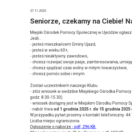
27.11.2025
Seniorze, czekamy na Ciebie! N
Miejski Ośrodek Pomocy Społecznej w Ujeździe ogłasza
Jeśli…
- jesteś mieszkańcem Gminy Ujazd,
- jesteś w wieku 60+,
- jesteś nieaktywny zawodowo,
- chcesz rozwijać swoje pasje, zainteresowania, umiejęt
- chcesz spędzać czas wolny w miłym towarzystwie,
- chcesz pomóc sobie i innym.
Zostań uczestnikiem naszego Klubu
- złóż wniosek w siedzibie Miejskiego Ośrodka Pomocy S
godz. 8.30-15.30)
- wniosek dostępny jest w Miejskim Ośrodku Pomocy Sp
- nabór trwa
od 1 grudnia 2025 r. do 15 grudnia 2025 
W przypadku pytań prosimy o kontakt telefoniczny: 44 
Liczba miejsc ograniczona.
Ogłoszenie o naborze
- pdf, 296 KB