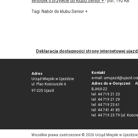
Wniosek o przyjęcie do Klubu Senior +
- pdf, 192 KB
Tagi:
Nabór do klubu Senior +
Deklaracja dostępności strony internetowej ujaz
Kontakt
Adres
e-mail:
umujazd@ujazd.co
Urząd Miejski w Ujeździe
Adres do e-Doręczeń
: AE
ul. Plac Kościuszki 6
BJHUI-22
97-225 Ujazd
tel: 44 719 21 23
tel: 44 719 21 29
tel: 44 719 23 61
tel: 44 741 41 85
tel. 44 719 23 79 (ul. Kości
Wszelkie prawa zastrzeżone © 2026 Urząd Miejski w Ujeździe