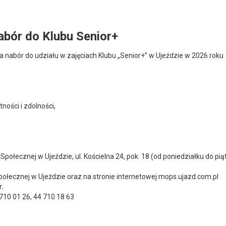
abór do Klubu Senior+
 nabór do udziału w zajęciach Klubu „Senior+” w Ujeździe w 2026 roku
ności i zdolności,
połecznej w Ujeździe, ul. Kościelna 24, pok. 18 (od poniedziałku do pią
ołecznej w Ujeździe oraz na stronie internetowej mops.ujazd.com.pl
r.
710 01 26, 44 710 18 63