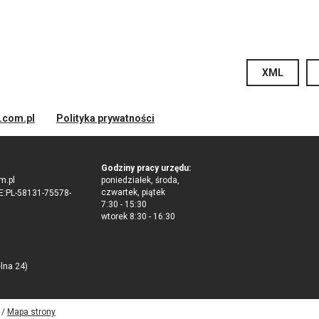
XML
d.com.pl
Polityka prywatności
Godziny pracy urzędu:
m.pl
poniedziałek, środa,
czwartek, piątek
:PL-58131-75578-
7:30 - 15:30
wtorek 8:30 - 16:30
elna 24)
 /
Mapa strony