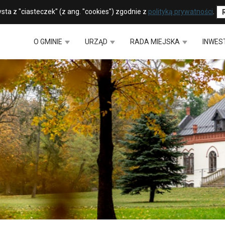
sta z "ciasteczek" (z ang. "cookies") zgodnie z
polityką prywatności
.
O GMINIE
URZĄD
RADA MIEJSKA
INWES