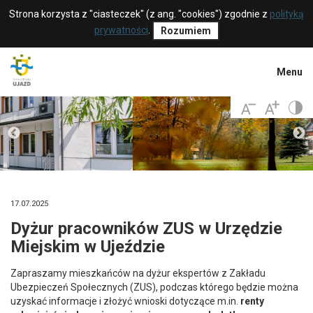
Strona korzysta z "ciasteczek" (z ang. "cookies") zgodnie z
polityką
prywatności
.
Rozumiem
Menu
17.07.2025
Dyżur pracowników ZUS w Urzędzie
Miejskim w Ujeździe
Zapraszamy mieszkańców na dyżur ekspertów z Zakładu
Ubezpieczeń Społecznych (ZUS), podczas którego będzie można
uzyskać informacje i złożyć wnioski dotyczące m.in.
renty