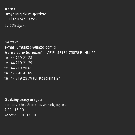
Adres
Urząd Miejski w Ujeździe
ul. Plac Kościuszki 6
97-225 Ujazd
Kontakt
e-mail:
umujazd@ujazd.com.pl
Adres do e-Doręczeń
: AE:PL-58131-75578-BJHUI-22
tel: 44 719 21 23
tel: 44 719 21 29
tel: 44 719 23 61
tel: 44 741 41 85
tel. 44 719 23 79 (ul. Kościelna 24)
Godziny pracy urzędu:
poniedziałek, środa, czwartek, piątek
7:30 - 15:30
wtorek 8:30 - 16:30