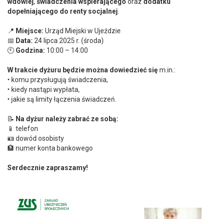
wdowiej
,
świadczenia wspierającego
oraz
dodatku
dopełniającego do renty socjalnej
.
📍
Miejsce:
Urząd Miejski w Ujeździe
📅
Data:
24 lipca 2025 r. (środa)
🕙
Godzina:
10:00 – 14:00
W trakcie dyżuru będzie można dowiedzieć się
m.in.:
• komu przysługują świadczenia,
• kiedy nastąpi wypłata,
• jakie są limity łączenia świadczeń.
📝
Na dyżur należy zabrać ze sobą:
📱 telefon
🪪 dowód osobisty
🏦 numer konta bankowego
Serdecznie zapraszamy!