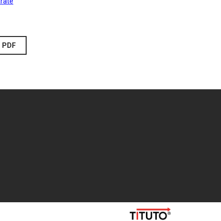
arate
PDF