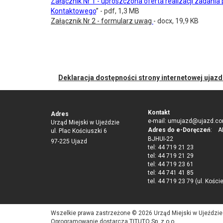
Załącznik Nr 1 - uproszczona oferta realizacji zadania
Kontaktowego
”
- pdf, 1,3 MB
Załącznik Nr 2 - formularz uwag
- docx, 19,9 KB
Deklaracja dostępności strony internetowej ujaz
Kontakt
Adres
e-mail:
umujazd@ujazd.co
Urząd Miejski w Ujeździe
Adres do e-Doręczeń
: AE
ul. Plac Kościuszki 6
BJHUI-22
97-225 Ujazd
tel: 44 719 21 23
tel: 44 719 21 29
tel: 44 719 23 61
tel: 44 741 41 85
tel. 44 719 23 79 (ul. Kości
Wszelkie prawa zastrzeżone © 2026 Urząd Miejski w Ujeździe
Oprogramowanie dostarcza
TITUTO Sp. z o.o.