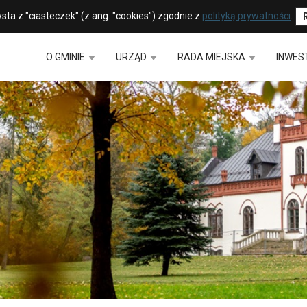
sta z "ciasteczek" (z ang. "cookies") zgodnie z
polityką prywatności
.
O GMINIE
URZĄD
RADA MIEJSKA
INWES