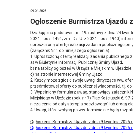
09.04.2025
Ogłoszenie Burmistrza Ujazdu z
Działając na podstawie art. 19a ustawy z dnia 24 kwietni
2024 r. poz. 1491; zm.: Dz. U. z 2024 r. poz. 1940) inf
uproszczoną ofertę realizacji zadania publicznego pn
(załącznik Nr 1 do niniejszego ogłoszenia).
1. Uproszczoną ofertę realizacji zadania publicznego z
a) w Biuletynie Informacji Publicznej Gminy Ujazd,
b) na tablicy ogłoszeń w Urzędzie Miejskim w Ujeździe,
c) na stronie internetowej Gminy Ujazd.
2. Każdy może zgłosić swoje uwagi dotyczące ww. ofer
przedmiotowej oferty do publicznej wiadomości, t.j. do 
3. Wypełniony formularz uwag, stanowiący załącznik N
Miejskiego w Ujeździe (pok. nr 7) Plac Kościuszki 6, 9
niezależnie od daty stempla pocztowego) lub drogą el
4. Uwagi, które wpłyną po ww. terminie nie będą rozpa
Ogłoszenie Burmistrza Ujazdu z dnia 9 kwietnia 2025 
Ogłoszenie Burmistrza Ujazdu z dnia 9 kwietnia 2025 