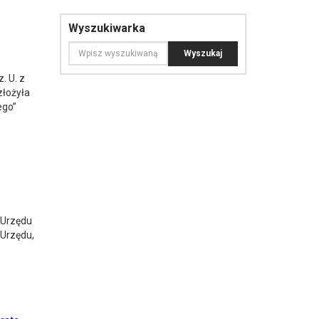
Wyszukiwarka
. U. z
złożyła
ego”
 Urzędu
 Urzędu,