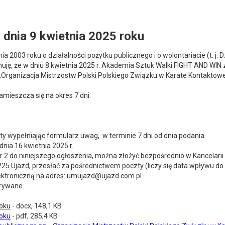
 dnia 9 kwietnia 2025 roku
a 2003 roku o działalności pożytku publicznego i o wolontariacie (t. j. Dz
ormuję, że w dniu 8 kwietnia 2025 r. Akademia Sztuk Walki FIGHT AND WIN 
. „Organizacja Mistrzostw Polski Polskiego Związku w Karate Kontaktow
amieszcza się na okres 7 dni:
ty wypełniając formularz uwag, w terminie 7 dni od dnia podania
dnia 16 kwietnia 2025 r.
r 2 do niniejszego ogłoszenia, można złożyć bezpośrednio w Kancelarii
7-225 Ujazd, przesłać za pośrednictwem poczty (liczy się data wpływu do
ektroniczną na adres: umujazd@ujazd.com.pl.
trywane.
roku
- docx, 148,1 KB
roku
- pdf, 285,4 KB