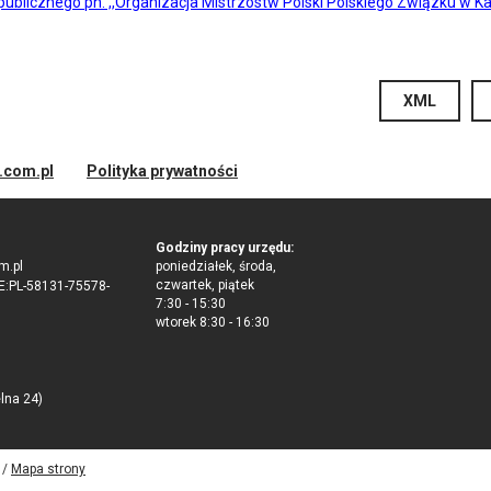
 publicznego pn. ,,Organizacja Mistrzostw Polski Polskiego Związku w K
XML
d.com.pl
Polityka prywatności
Godziny pracy urzędu:
m.pl
poniedziałek, środa,
czwartek, piątek
:PL-58131-75578-
7:30 - 15:30
wtorek 8:30 - 16:30
elna 24)
 /
Mapa strony