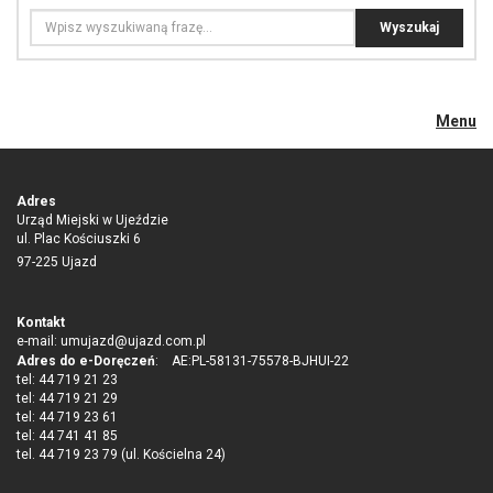
Menu
Adres
Urząd Miejski w Ujeździe
ul. Plac Kościuszki 6
97-225 Ujazd
Kontakt
e-mail:
umujazd@ujazd.com.pl
Adres do e-Doręczeń
: AE:PL-58131-75578-BJHUI-22
tel: 44 719 21 23
tel: 44 719 21 29
tel: 44 719 23 61
tel: 44 741 41 85
tel. 44 719 23 79 (ul. Kościelna 24)