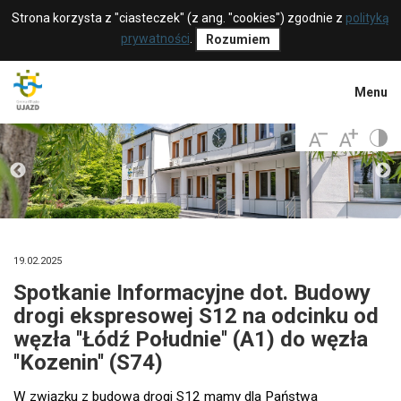
Strona korzysta z "ciasteczek" (z ang. "cookies") zgodnie z
polityką
prywatności
.
Rozumiem
Menu
19.02.2025
Spotkanie Informacyjne dot. Budowy
drogi ekspresowej S12 na odcinku od
węzła ''Łódź Południe'' (A1) do węzła
''Kozenin'' (S74)
W związku z budową drogi S12 mamy dla Państwa