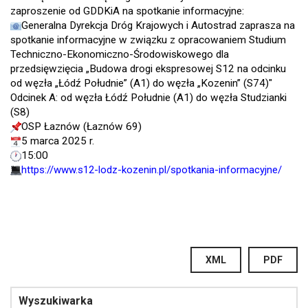
zaproszenie od GDDKiA na spotkanie informacyjne:
Generalna Dyrekcja Dróg Krajowych i Autostrad zaprasza na
spotkanie informacyjne w związku z opracowaniem Studium
Techniczno-Ekonomiczno-Środowiskowego dla
przedsięwzięcia „Budowa drogi ekspresowej S12 na odcinku
od węzła „Łódź Południe” (A1) do węzła „Kozenin” (S74)"
Odcinek A: od węzła Łódź Południe (A1) do węzła Studzianki
(S8)
OSP Łaznów (Łaznów 69)
5 marca 2025 r.
15:00
https://www.s12-lodz-kozenin.pl/spotkania-informacyjne/
XML
PDF
Wyszukiwarka