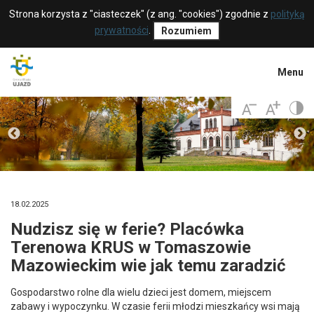
Strona korzysta z "ciasteczek" (z ang. "cookies") zgodnie z
polityką
prywatności
.
Rozumiem
Menu
18.02.2025
Nudzisz się w ferie? Placówka
Terenowa KRUS w Tomaszowie
Mazowieckim wie jak temu zaradzić
Gospodarstwo rolne dla wielu dzieci jest domem, miejscem
zabawy i wypoczynku. W czasie ferii młodzi mieszkańcy wsi mają