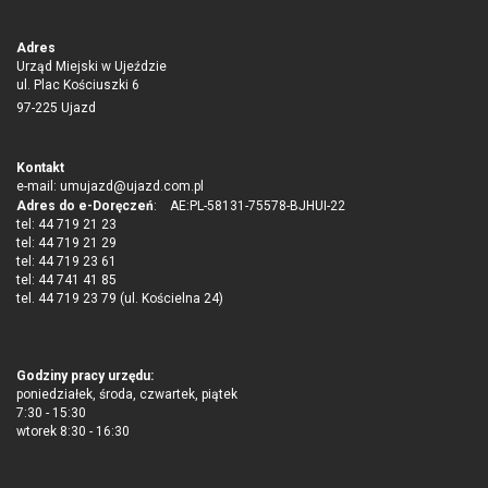
Adres
Urząd Miejski w Ujeździe
ul. Plac Kościuszki 6
97-225 Ujazd
Kontakt
e-mail:
umujazd@ujazd.com.pl
Adres do e-Doręczeń
: AE:PL-58131-75578-BJHUI-22
tel: 44 719 21 23
tel: 44 719 21 29
tel: 44 719 23 61
tel: 44 741 41 85
tel. 44 719 23 79 (ul. Kościelna 24)
Godziny pracy urzędu:
poniedziałek, środa, czwartek, piątek
7:30 - 15:30
wtorek 8:30 - 16:30