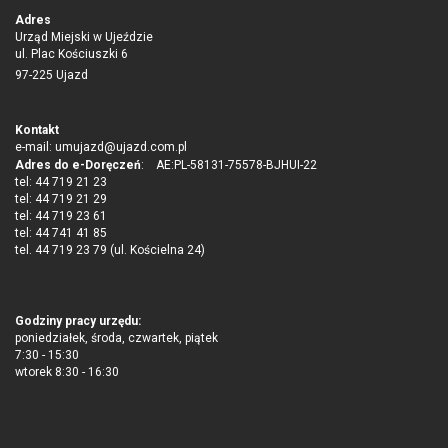
Adres
Urząd Miejski w Ujeździe
ul. Plac Kościuszki 6
97-225 Ujazd
Kontakt
e-mail:
umujazd@ujazd.com.pl
Adres do e-Doręczeń
: AE:PL-58131-75578-BJHUI-22
tel: 44 719 21 23
tel: 44 719 21 29
tel: 44 719 23 61
tel: 44 741 41 85
tel. 44 719 23 79 (ul. Kościelna 24)
Godziny pracy urzędu:
poniedziałek, środa, czwartek, piątek
7:30 - 15:30
wtorek 8:30 - 16:30