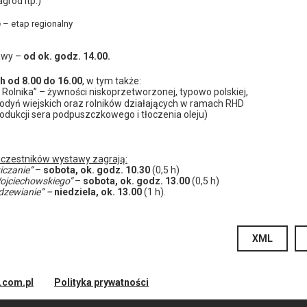
ród itp.)
e
– etap regionalny
awy –
od ok. godz. 14.00.
h od 8.00 do 16.00
, w tym także:
 Rolnika”
– żywności niskoprzetworzonej, typowo polskiej,
odyń wiejskich oraz rolników działających w ramach RHD
dukcji sera podpuszczkowego i tłoczenia oleju)
uczestników wystawy zagrają:
iczanie”
–
sobota, ok. godz. 10.30
(0,5 h)
jciechowskiego”
–
sobota, ok. godz. 13.00
(0,5 h)
zewianie” –
niedziela, ok. 13.00
(1 h).
XML
d.com.pl
Polityka prywatności