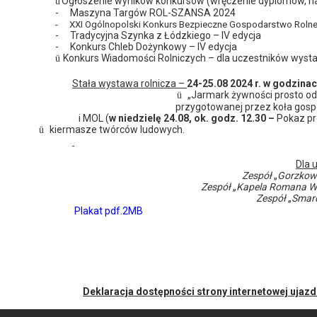
Ogłoszenie wyników konkursów (wręczenie dyplomów, nag
ü
-
Maszyna Targów ROL-SZANSA 2024
-
XXI Ogólnopolski Konkurs Bezpieczne Gospodarstwo Roln
-
Tradycyjna Szynka z Łódzkiego – IV edycja
-
Konkurs Chleb Dożynkowy – IV edycja
Konkurs Wiadomości Rolniczych
– dla uczestników wyst
ü
Stała wystawa rolnicza –
24-25.08 2024 r. w godzinac
„Jarmark żywności prosto od
ü
przygotowanej przez koła gosp
i MOL (
w niedzielę 24.08, ok. godz. 12.30 –
Pokaz pro
kiermasze
twórców ludowych.
ü
Dla 
Zespół
„
Gorzkow
Zespół
„
Kapela Romana Wo
Zespół
„
Smard
Pl
akat
pdf.2MB
Deklaracja dostępności strony internetowej ujaz