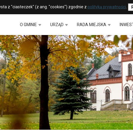
sta z "ciasteczek" (z ang. "cookies") zgodnie z
polityką prywatności
.
O GMINIE
URZĄD
RADA MIEJSKA
INWES