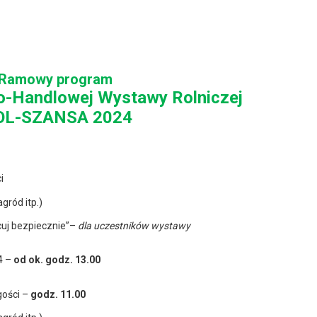
Ramowy program
o-Handlowej Wystawy Rolniczej
L-SZANSA 2024
i
ród itp.)
cuj bezpiecznie”–
dla uczestników wystawy
4 –
od
ok.
godz. 13.00
gości –
g
odz. 11.00