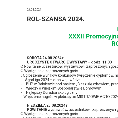
21.08.2024
ROL-SZANSA 2024.
XXXII Promocyjn
RO
SOBOTA 24.08.2024 r.
UROCZYSTE OTWARCIE WYSTAWY – godz. 11.00
Powitanie uczestników, wystawców i zaproszonych gośc
Ø
Wystąpienia zaproszonych gości
Ø
Ogłoszenie wyników konkursów (wręczenie dyplomów, nag
ü
-
AgroLiga 2024 – etap wojewódzki
-
BHP w Rolnictwie pod hasłem „Ciesz się zdrowiem, pra
-
Wiedzy o Wiejskim Gospodarstwie Domowym
-
Najlepszy Doradca Ekologiczny
Wręczenie nagród w plebiscycie MISTRZOWIE AGRO 202
ü
NIEDZIELA 25.08.2024 r.
POWITANIE
wystawców, uczestników i zaproszonych 
Wystąpienia zaproszonych gości
Ø