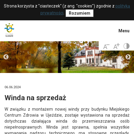
Strona korzysta z "ciasteczek" (z ang. "cookies") zgodnie z
polityką
prywatności
.
Rozumiem
Menu
06.06.2024
Winda na sprzedaż
W związku z montażem nowej windy przy budynku Miejskiego
Centrum Zdrowia w Ujeździe, zostaje wystawiona na sprzedaż
dotychczas działająca winda do przemieszczania osób
niepełnosprawnych. Winda jest sprawna, spełnia wszystkie
wymagania nadzoru technicznego, ma stosowne przeglądy,