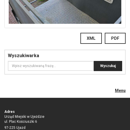
XML
PDF
Wyszukiwarka
Menu
Adres
Urząd Miejski w Ujeździe
ul. Plac Kościuszki 6
97-225 Ujazd