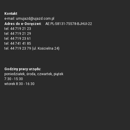
Kontakt
e-mail:
umujazd@ujazd.com.pl
Adres do e-Doręczeń
: AE:PL-58131-75578-BJHUI-22
tel: 44 719 21 23
tel: 44 719 21 29
tel: 44 719 23 61
tel: 44 741 41 85
tel. 44 719 23 79 (ul. Kościelna 24)
Godziny pracy urzędu:
poniedziałek, środa, czwartek, piątek
7:30 - 15:30
wtorek 8:30 - 16:30