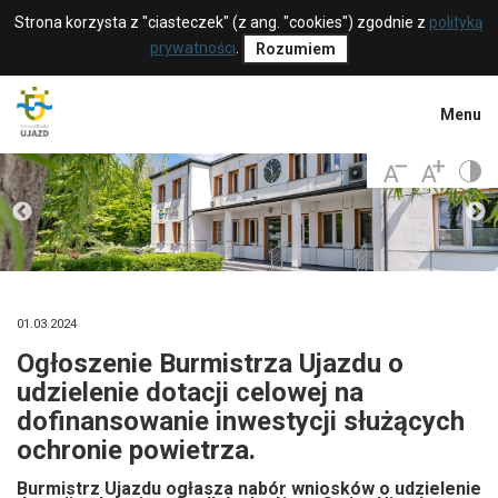
Strona korzysta z "ciasteczek" (z ang. "cookies") zgodnie z
polityką
prywatności
.
Rozumiem
Menu
01.03.2024
Ogłoszenie Burmistrza Ujazdu o
udzielenie dotacji celowej na
dofinansowanie inwestycji służących
ochronie powietrza.
Burmistrz Ujazdu ogłasza nabór wniosków o udzielenie