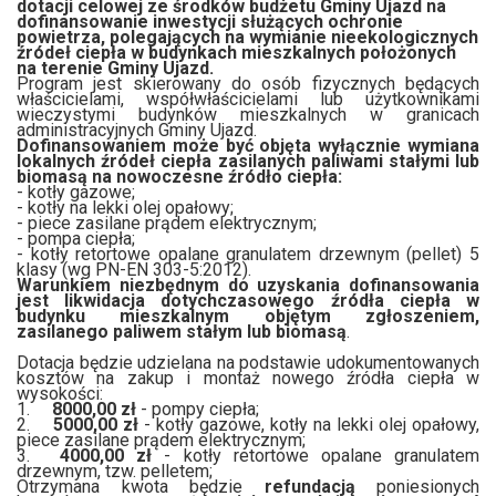
dotacji celowej ze środków budżetu Gminy Ujazd na
dofinansowanie inwestycji służących ochronie
powietrza, polegających na wymianie nieekologicznych
źródeł ciepła w budynkach mieszkalnych położonych
na terenie Gminy Ujazd.
Program jest skierowany do osób fizycznych będących
właścicielami, współwłaścicielami lub użytkownikami
wieczystymi budynków mieszkalnych w granicach
administracyjnych Gminy Ujazd.
Dofinansowaniem może być objęta wyłącznie wymiana
lokalnych źródeł ciepła zasilanych paliwami stałymi lub
biomasą na nowoczesne źródło ciepła:
- kotły gazowe;
- kotły na lekki olej opałowy;
- piece zasilane prądem elektrycznym;
- pompa ciepła;
- kotły retortowe opalane granulatem drzewnym (pellet) 5
klasy (wg PN-EN 303-5:2012).
Warunkiem niezbędnym do uzyskania dofinansowania
jest likwidacja dotychczasowego źródła ciepła w
budynku mieszkalnym objętym zgłoszeniem,
zasilanego paliwem stałym lub biomasą
.
Dotacja będzie udzielana na podstawie udokumentowanych
kosztów na zakup i montaż nowego źródła ciepła w
wysokości:
1.
8000,00 zł
- pompy ciepła;
2.
5000,00 zł
- kotły gazowe, kotły na lekki olej opałowy,
piece zasilane prądem elektrycznym;
3.
4000,00 zł
- kotły retortowe opalane granulatem
drzewnym, tzw. pelletem;
Otrzymana kwota będzie
refundacją
poniesionych