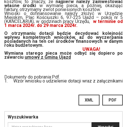
kosztów, to znaczy, że
najpierw należy
zainwestować
własne środki
w wymianę pieca, a później, okazując
faktury, otrzymamy zwrot poniesionych kosztów.
Wnioski o dofinansowanie należy złożyć w Urzędzie
Miejskim, Plac Kościuszki 6, 97-225 Ujazd – pokój nr 5
(KANCELARIA), w godzinach pracy Urzędu,
w terminie od
1 marca 2024r. do 29 marca 2024r.
O otrzymaniu dotacji będzie decydować kolejność
wpływu kompletnych wniosków, aż do wyczerpania
posiadanych na ten cel środków finansowych w danym
roku budżetowym.
UWAGA!
Wymiana starego pieca może odbyć się dopiero po
zawarciu
umowy z Gminą Ujazd
Dokumenty do pobrania:Pdf.
1.
Wzór wniosku o udzielenie dotacji wraz z załącznikami
XML
PDF
Wyszukiwarka