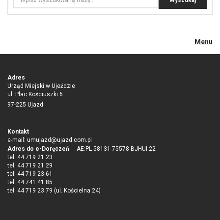
Menu
Adres
Urząd Miejski w Ujeździe
ul. Plac Kościuszki 6
97-225 Ujazd
Kontakt
e-mail:
umujazd@ujazd.com.pl
Adres do e-Doręczeń
: AE:PL-58131-75578-BJHUI-22
tel: 44 719 21 23
tel: 44 719 21 29
tel: 44 719 23 61
tel: 44 741 41 85
tel. 44 719 23 79 (ul. Kościelna 24)