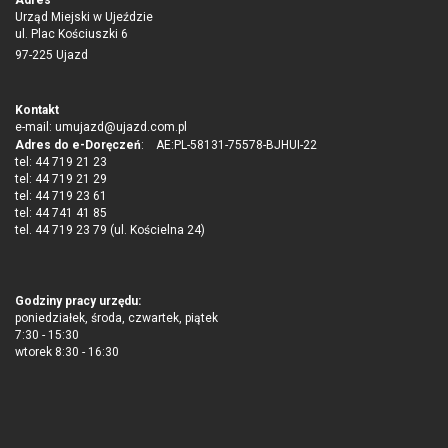
Adres
Urząd Miejski w Ujeździe
ul. Plac Kościuszki 6
97-225 Ujazd
Kontakt
e-mail:
umujazd@ujazd.com.pl
Adres do e-Doręczeń
: AE:PL-58131-75578-BJHUI-22
tel: 44 719 21 23
tel: 44 719 21 29
tel: 44 719 23 61
tel: 44 741 41 85
tel. 44 719 23 79 (ul. Kościelna 24)
Godziny pracy urzędu:
poniedziałek, środa, czwartek, piątek
7:30 - 15:30
wtorek 8:30 - 16:30