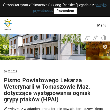
Strona korzysta z "ciasteczek" (z ang. "cookies") zgodnie z
polityką
prywatności
.
Rozumiem
Menu
28.02.2024
Pismo Powiatowego Lekarza
Weterynarii w Tomaszowie Maz.
dotyczące występowania ognisk
grypy ptaków (HPAI)
W związku z wystąpieniem na terenie powiatu tomaszowskiego