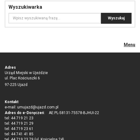
Wyszukiwarka
Menu
Adres
Urząd Miejski w Ujeździe
ul. Plac Kościuszki 6
97-225 Ujazd
Kontakt
e-mail:
umujazd@ujazd.com.pl
Adres do e-Doręczeń
: AE:PL-58131-75578-BJHUI-22
tel: 44 719 21 23
tel: 44 719 21 29
tel: 44 719 23 61
tel: 44 741 41 85
tel. 44 719 23 79 (ul. Kościelna 24)