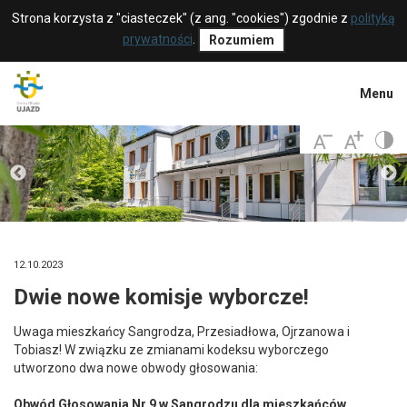
Strona korzysta z "ciasteczek" (z ang. "cookies") zgodnie z
polityką
prywatności
.
Rozumiem
Menu
12.10.2023
Dwie nowe komisje wyborcze!
Uwaga mieszkańcy Sangrodza, Przesiadłowa, Ojrzanowa i
Tobiasz! W związku ze zmianami kodeksu wyborczego
utworzono dwa nowe obwody głosowania:
Obwód Głosowania Nr 9 w Sangrodzu dla mieszkańców