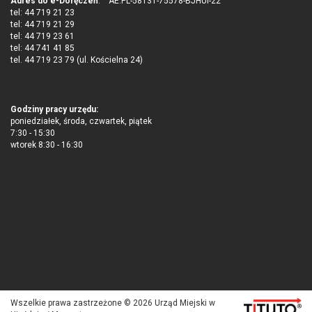
Adres do e-Doręczeń
: AE:PL-58131-75578-BJHUI-22
tel: 44 719 21 23
tel: 44 719 21 29
tel: 44 719 23 61
tel: 44 741 41 85
tel. 44 719 23 79 (ul. Kościelna 24)
Godziny pracy urzędu:
poniedziałek, środa, czwartek, piątek
7:30 - 15:30
wtorek 8:30 - 16:30
Wszelkie prawa zastrzeżone © 2026 Urząd Miejski w