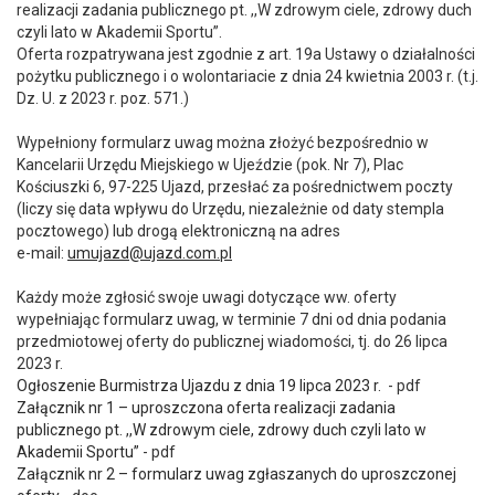
realizacji zadania publicznego pt
. ,,W zdrowym ciele, zdrowy duch
czyli lato w Akademii Sportu”.
Oferta rozpatrywana jest zgodnie z art. 19a Ustawy o działalności
pożytku publicznego i o wolontariacie z dnia 24 kwietnia 2003 r. (t.j.
Dz. U. z 2023 r. poz. 571.)
Wypełniony formularz uwag można złożyć bezpośrednio w
Kancelarii Urzędu Miejskiego w Ujeździe (pok. Nr 7), Plac
Kościuszki 6, 97-225 Ujazd, przesłać za pośrednictwem poczty
(liczy się data wpływu do Urzędu, niezależnie od daty stempla
pocztowego) lub drogą elektroniczną na adres
e-mail:
umujazd@ujazd.com.pl
Każdy może zgłosić swoje uwagi dotyczące ww. oferty
wypełniając formularz uwag, w terminie 7 dni od dnia podania
przedmiotowej oferty do publicznej wiadomości, tj. do 26 lipca
2023 r.
Ogłoszenie Burmistrza Ujazdu z dnia 19 lipca 2023 r.
- pdf
Załącznik nr 1 – uproszczona oferta realizacji zadania
publicznego pt. ,,W zdrowym ciele, zdrowy duch czyli lato w
Akademii Sportu”
- pdf
Załącznik nr 2 – formularz uwag zgłaszanych do uproszczonej