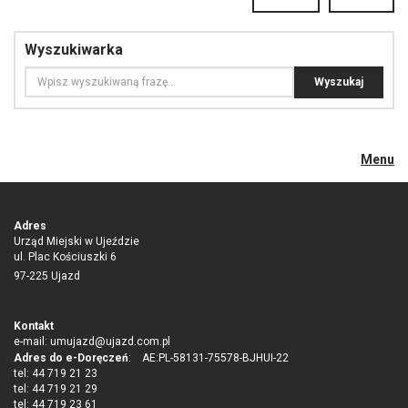
Wyszukiwarka
Menu
Adres
Urząd Miejski w Ujeździe
ul. Plac Kościuszki 6
97-225 Ujazd
Kontakt
e-mail:
umujazd@ujazd.com.pl
Adres do e-Doręczeń
: AE:PL-58131-75578-BJHUI-22
tel: 44 719 21 23
tel: 44 719 21 29
tel: 44 719 23 61