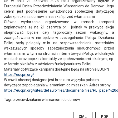
UE w dniu 21 czerwca 2023 roku organizowany będzie V
Europejski Dzień Przeciwdziałania Włamaniom do Domów. Jego
celem jest podniesienie świadomości społecznej dotyczącej
zabezpieczenia domów i mieszkań przed włamaniami.
Główne wydarzenia organizowane w ramach kampanii
zaplanowane są na 21 czerwca br., jednak w praktyce akcja
obejmować będzie cały tegoroczny sezon wakacyjny, a
zaangażowana w nie będzie w szczególności Policja. Działania
Policji będą polegały m.in. na rozpowszechnianiu materiałów
wskazujących sposoby zabezpieczenia nieruchomości przed
włamaniami, w tym na stronach internetowych Policji, w lokalnych
mediach oraz poprzez kontakty ze społecznościami lokalnymi, np.
w formie pikników z udziałem funkcjonariuszy Policji.
Materiały dotyczące kampanii dostępne będą na stronie EUCPN
https://eucpn.org/
W chwili obecnej dostępna jest broszura w języku polskim
dotycząca zapobiegania włamaniom do mieszkań. Adres strony:
https://eucpn.org/sites/default/files/document/files/PL_paper%20
Tagi:
przeciwdziałanie wlamaniom do domów
XML
PDF