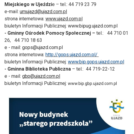
Miejskiego w Ujeździ
e – tel.: 44 719 23 79
e-mail:
umujazd@ujazd.com.pl
strona internetowa:
www.ujazd.com.pl
biuletyn Informacji Publicznej:
www.bipug.ujazd.com.pl
-
Gminny Ośrodek Pomocy Społecznej –
tel.: 44 710 01
26,
44 710 18 63
e - mail:
gops@ujazd.com.pl
strona internetowa:
http://gops.ujazd.com.pl/
biuletyn Informacji Publicznej:
www.bip.gops.ujazd.com.pl
- Gminna Biblioteka Publiczna
–
tel.: 44 719-22-12
e - mail:
gbp@ujazd.com.pl
biuletyn Informacji Publicznej:
www.bip.gbp.ujazd.com.pl