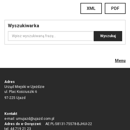
XML
PDF
Wyszukiwarka
Menu
Adres
Urząd Miejski w Ujeździe
ul. Plac Kościuszki 6
97-225 Ujazd
Kontakt
e-mail:
umujazd@ujazd.com.pl
Adres do e-Doręczeń
: AE:PL-58131-75578-BJHUI-22
tel: 44 719 21 23