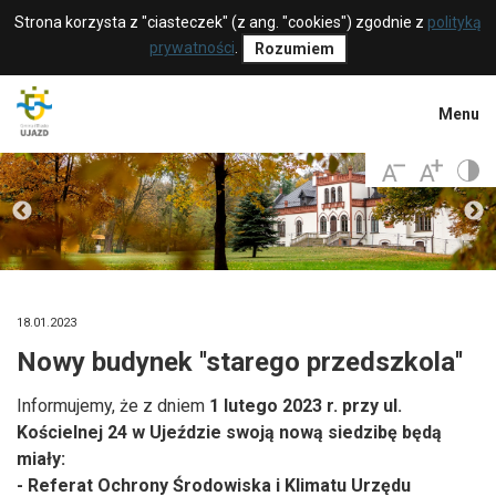
Strona korzysta z "ciasteczek" (z ang. "cookies") zgodnie z
polityką
prywatności
.
Rozumiem
Menu
18.01.2023
Nowy budynek ''starego przedszkola''
Informujemy, że z dniem
1 lutego 2023 r. przy ul.
Kościelnej 24 w Ujeździe swoją nową siedzibę będą
miały:
- Referat Ochrony Środowiska i Klimatu
Urzędu