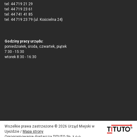
tel: 44 719 21 29
tel: 44 719 23 61
tel: 44 741 41 85
tel. 44 719 23 79 (ul. Kościelna 24)
Godziny pracy urzędu:
poniedziałek, środa, czwartek, piątek
7:30 - 15:30
wtorek 8:30 - 16:30
Wszelkie prawa zastrzeżone © 2026 Urząd Miejski w
Ujeździe /
Mapa strony
Oprogramowanie dostarcza
TITUTO Sp. z o.o.