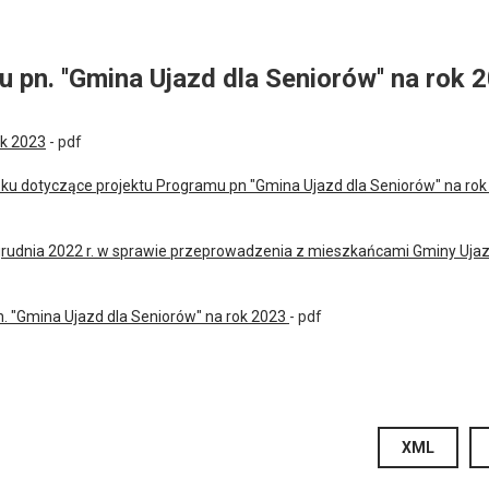
pn. ''Gmina Ujazd dla Seniorów'' na rok 
ok 2023
- pdf
oku dotyczące projektu Programu pn "Gmina Ujazd dla Seniorów" na rok
grudnia 2022 r. w sprawie przeprowadzenia z mieszkańcami Gminy Uja
. "Gmina Ujazd dla Seniorów" na rok 2023
- pdf
XML