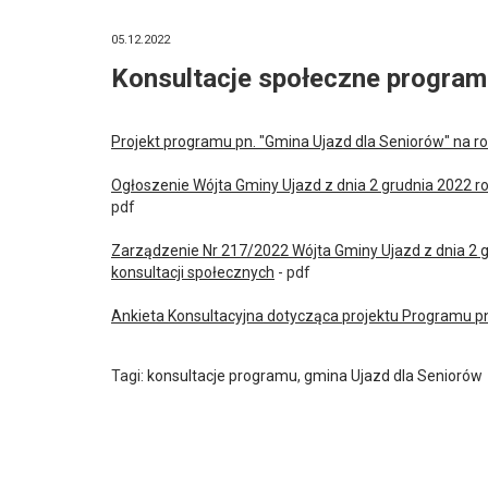
05.12.2022
Konsultacje społeczne programu 
Projekt programu pn. "Gmina Ujazd dla Seniorów" na r
Ogłoszenie Wójta Gminy Ujazd z dnia 2 grudnia 2022 r
pdf
Zarządzenie Nr 217/2022 Wójta Gminy Ujazd z dnia 2 
konsultacji społecznych
- pdf
Ankieta Konsultacyjna dotycząca projektu Programu pn
Tagi:
konsultacje programu
,
gmina Ujazd dla Seniorów