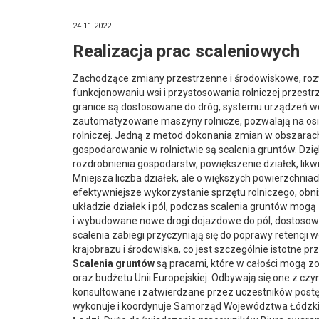
24.11.2022
Realizacja prac scaleniowych
Zachodzące zmiany przestrzenne i środowiskowe, roz
funkcjonowaniu wsi i przystosowania rolniczej przest
granice są dostosowane do dróg, systemu urządzeń wo
zautomatyzowane maszyny rolnicze, pozwalają na osi
rolniczej. Jedną z metod dokonania zmian w obszarach 
gospodarowanie w rolnictwie są scalenia gruntów. Dzi
rozdrobnienia gospodarstw, powiększenie działek, lik
Mniejsza liczba działek, ale o większych powierzchniach
efektywniejsze wykorzystanie sprzętu rolniczego, obn
układzie działek i pól, podczas scalenia gruntów mog
i wybudowane nowe drogi dojazdowe do pól, dostoso
scalenia zabiegi przyczyniają się do poprawy retencji 
krajobrazu i środowiska, co jest szczególnie istotne 
Scalenia gruntów
są pracami, które w całości mogą 
oraz budżetu Unii Europejskiej. Odbywają się one z c
konsultowane i zatwierdzane przez uczestników post
wykonuje i koordynuje Samorząd Województwa Łódzkie