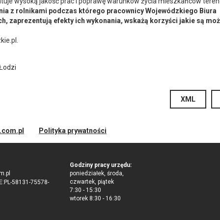
ntuje wysoką jakość prac i poprawę warunków życia mieszkańców tere
ania z rolnikami podczas którego pracownicy Wojewódzkiego Biura
, zaprezentują efekty ich wykonania, wskażą korzyści jakie są moż
ie.pl.
Łodzi
XML
d.com.pl
Polityka prywatności
Godziny pracy urzędu:
m.pl
poniedziałek, środa,
czwartek, piątek
:PL-58131-75578-
7:30 - 15:30
wtorek 8:30 - 16:30