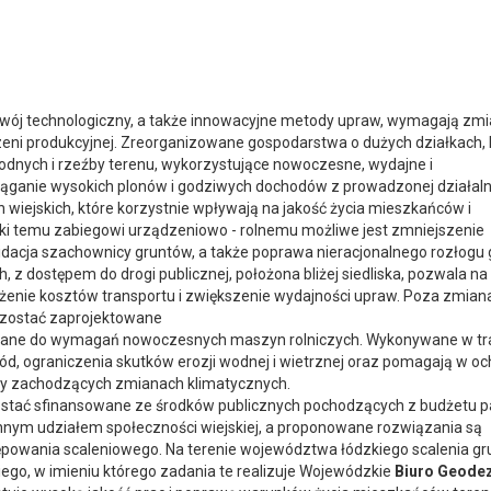
wój technologiczny, a także innowacyjne metody upraw, wymagają zm
rzeni produkcyjnej. Zreorganizowane gospodarstwa o dużych działkach, 
dnych i rzeźby terenu, wykorzystujące nowoczesne, wydajne i
ąganie wysokich plonów i godziwych dochodów z prowadzonej działaln
wiejskich, które korzystnie wpływają na jakość życia mieszkańców i
ęki temu zabiegowi urządzeniowo - rolnemu możliwe jest zmniejszenie
widacja szachownicy gruntów, a także poprawa nieracjonalnego rozłogu 
, z dostępem do drogi publicznej, położona bliżej siedliska, pozwala na
iżenie kosztów transportu i zwiększenie wydajności upraw. Poza zmia
ą zostać zaprojektowane
wane do wymagań nowoczesnych maszyn rolniczych. Wykonywane w tr
wód, ograniczenia skutków erozji wodnej i wietrznej oraz pomagają w oc
przy zachodzących zmianach klimatycznych.
zostać sfinansowane ze środków publicznych pochodzących z budżetu 
zynnym udziałem społeczności wiejskiej, a proponowane rozwiązania są
ępowania scaleniowego. Na terenie województwa łódzkiego scalenia g
go, w imieniu którego zadania te realizuje Wojewódzkie
Biuro Geodez