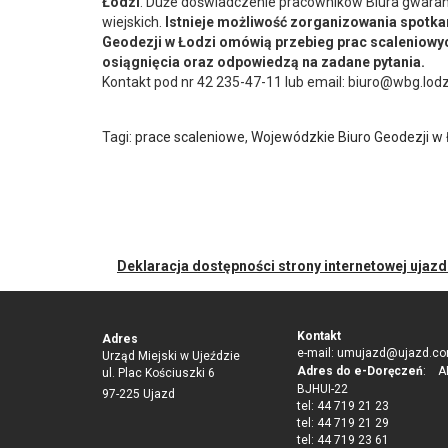
Łodzi
. Duże doświadczenie pracowników Biura gwara
wiejskich.
Istnieje możliwość zorganizowania spotk
Geodezji w Łodzi omówią przebieg prac scaleniowych
osiągnięcia oraz odpowiedzą na zadane pytania.
Kontakt pod nr 42 235-47-11 lub email: biuro@wbg.lodzk
Tagi:
prace scaleniowe
,
Wojewódzkie Biuro Geodezji w 
Deklaracja dostępności strony internetowej ujaz
Kontakt
Adres
e-mail:
umujazd@ujazd.co
Urząd Miejski w Ujeździe
Adres do e-Doręczeń
: AE
ul. Plac Kościuszki 6
BJHUI-22
97-225 Ujazd
tel: 44 719 21 23
tel: 44 719 21 29
tel: 44 719 23 61