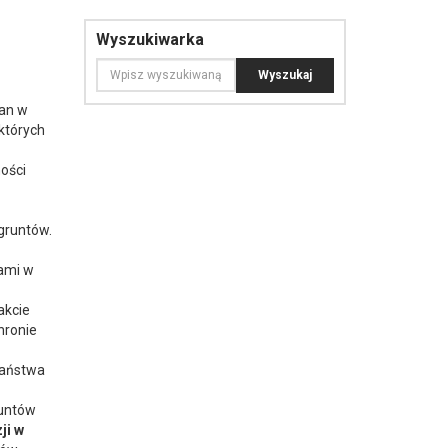
Wyszukiwarka
ian w
których
ości
gruntów.
nami w
akcie
hronie
państwa
runtów
ji w