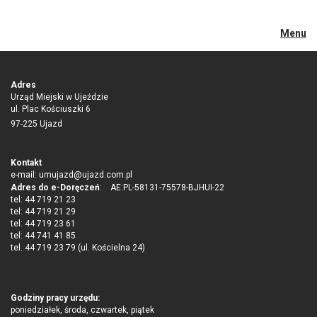
Menu
Adres
Urząd Miejski w Ujeździe
ul. Plac Kościuszki 6
97-225 Ujazd
Kontakt
e-mail:
umujazd@ujazd.com.pl
Adres do e-Doręczeń
: AE:PL-58131-75578-BJHUI-22
tel: 44 719 21 23
tel: 44 719 21 29
tel: 44 719 23 61
tel: 44 741 41 85
tel. 44 719 23 79 (ul. Kościelna 24)
Godziny pracy urzędu:
poniedziałek, środa, czwartek, piątek