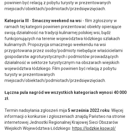
powinien być relacją z pobytu turysty w prezentowanych
miejscach/obiektach/podmiotach/przedsięwzięciach.
Kategoria III
-
Smaczny weekend na ws
i - film zgłoszony w
ramach tej kategorii powinien prezentować obiekty opierające
swoją działalność na tradycji kulinarnej polskiej wsi, bądź
funkcjonujących na terenie województwa łódzkiego szlakach
kulinarnych. Propozycja smacznego weekendu na wsi
przygotowana przez osoby/podmioty niebędące właścicielami
gospodarstw agroturystycznych i podmiotów prowadzących
działalność w sektorze turystycznym na obszarach wiejskich
województwa łódzkiego. Film powinien być relacją z pobytu
turysty w prezentowanych
miejscach/obiektach/podmiotach/przedsięwzięciach.
Łączna pula nagród we wszystkich kategoriach wynosi 40 000
zł.
Termin nadsyłania zgłoszeń mija
5 września 2022 roku
. Więcej
informacji o konkursie i zgłoszeniach znajdą Państwo na stronie
internetowej Jednostki Regionalnej Krajowej Sieci Obszarów
Wiejskich Województwa Łódzkiego:
https://lodzkie.ksow.pl/