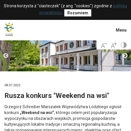
Strona korzysta z "ciasteczek" (z ang. "cookies") zgodnie z
polityką
prywatności
.
Rozumiem
Menu
08.07.2022
Rusza konkurs ''Weekend na wsi''
Grzegorz Schreiber Marszałek Województwa Łódzkiego ogłosił
konkurs
„Weekend na wsi”
, którego celem jest popularyzacja
wypoczynku na obszarach wiejskich, promocja gospodarstw
kultywujących lokalne tradycje i smaczną regionalną kuchnię, a
także propagowanie interesujących miejsc, obiektów oraz ofert