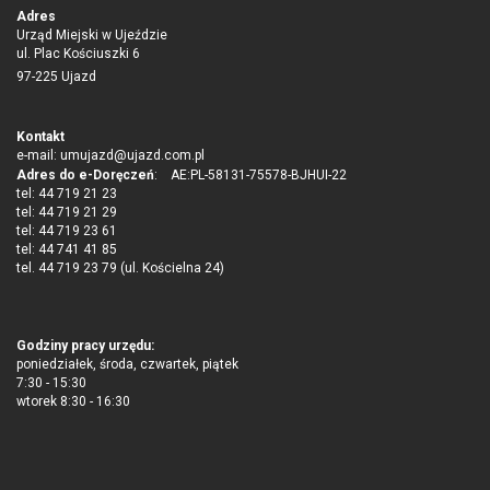
Adres
Urząd Miejski w Ujeździe
ul. Plac Kościuszki 6
97-225 Ujazd
Kontakt
e-mail:
umujazd@ujazd.com.pl
Adres do e-Doręczeń
: AE:PL-58131-75578-BJHUI-22
tel: 44 719 21 23
tel: 44 719 21 29
tel: 44 719 23 61
tel: 44 741 41 85
tel. 44 719 23 79 (ul. Kościelna 24)
Godziny pracy urzędu:
poniedziałek, środa, czwartek, piątek
7:30 - 15:30
wtorek 8:30 - 16:30