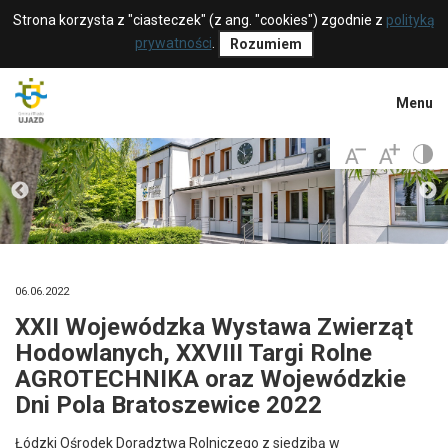
Strona korzysta z "ciasteczek" (z ang. "cookies") zgodnie z
polityką
prywatności
.
Rozumiem
Menu
06.06.2022
XXII Wojewódzka Wystawa Zwierząt
Hodowlanych, XXVIII Targi Rolne
AGROTECHNIKA oraz Wojewódzkie
Dni Pola Bratoszewice 2022
Łódzki Ośrodek Doradztwa Rolniczego z siedzibą w