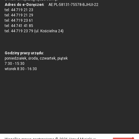
Adres do e-Doręczeń
: AE:PL-58131-75578-BJHUI-22
tel: 44 719 21 23
tel: 44 719 21 29
tel: 44 719 23 61
tel: 44 741 41 85
tel. 44 719 23 79 (ul. Kościelna 24)
Godziny pracy urzędu:
poniedziałek, środa, czwartek, piątek
7:30 - 15:30
wtorek 8:30 - 16:30