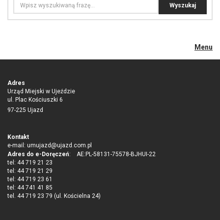
Menu
Adres
Urząd Miejski w Ujeździe
ul. Plac Kościuszki 6
97-225 Ujazd
Kontakt
e-mail:
umujazd@ujazd.com.pl
Adres do e-Doręczeń
: AE:PL-58131-75578-BJHUI-22
tel: 44 719 21 23
tel: 44 719 21 29
tel: 44 719 23 61
tel: 44 741 41 85
tel. 44 719 23 79 (ul. Kościelna 24)