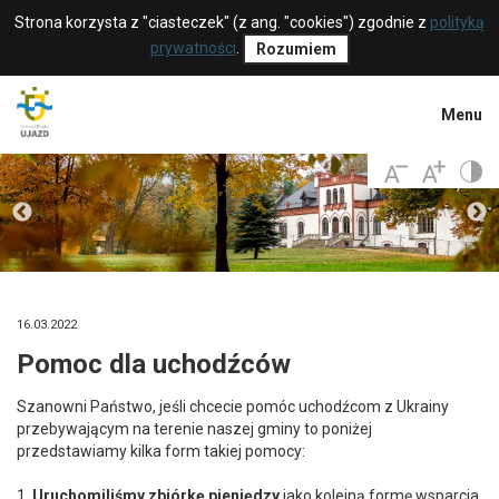
Strona korzysta z "ciasteczek" (z ang. "cookies") zgodnie z
polityką
prywatności
.
Rozumiem
Menu
16.03.2022
Pomoc dla uchodźców
Szanowni Państwo, jeśli chcecie pomóc uchodźcom z Ukrainy
przebywającym na terenie naszej gminy to poniżej
przedstawiamy kilka form takiej pomocy:
1.
Uruchomiliśmy zbiórkę pieniędzy
jako kolejną formę wsparcia