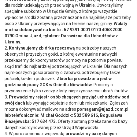
dla rodzin uciekających przed wojną w Ukrainie. Utworzyliśmy
specjalne subkonto w Urzędzie Gminy, z którego wszystkie
wpłacone środki zostaną przeznaczone na najpilniejsze potrzeby
osób z Ukrainy przebywających na terenie naszej gminy.
Wpłaty
można dokonywać na konto : 57 9291 0001 0170 4068 2000
0790 Gmina Ujazd, tytułem: Darowizna dla Uchodźców z
Ukrainy.
2.
Kontynuujemy zbiórkę rzeczową
na potrzeby naszych
obecnych i przyszłych gości, z której ewentualne nadwyżki
przekażemy do koordynatorów pomocy na poziomie powiatu
skąd trafi do najbardziej potrzebujących w Ukrainie. Dla naszych
najmłodszych gości prosimy o zabawki, potrzebujemy także
pościeli, kołder i poduszek.
Zbiórka prowadzona jest w
godzinach pracy GOK w Osiedlu Niewiadów.
Prosimy o
przynoszenie tylko rzeczy z listy, nieprzynoszenie ubrań i butów.
3.
Prowadzimy rejestr osób chcących przyjąć uchodźców pod
swój dach
lub wynająć odpłatnie dom lub mieszkanie. Zgłoszeń
można dokonywać mailowo na adres
pomagam@ujazd.com.pl
lub telefonicznie: Michał Goździk: 502 589 616, Bogusława
Błażejewska: 517 634 473.
Oferty zostaną przekazane do bazy
danych koordynowanej przez Urząd Wojewódzki.
4. W porozumieniu z wojewodą
prowadzimy bazę danych