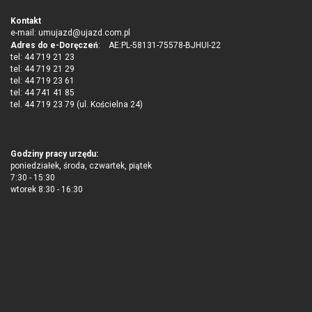
Kontakt
e-mail:
umujazd@ujazd.com.pl
Adres do e-Doręczeń
: AE:PL-58131-75578-BJHUI-22
tel: 44 719 21 23
tel: 44 719 21 29
tel: 44 719 23 61
tel: 44 741 41 85
tel. 44 719 23 79 (ul. Kościelna 24)
Godziny pracy urzędu:
poniedziałek, środa, czwartek, piątek
7:30 - 15:30
wtorek 8:30 - 16:30