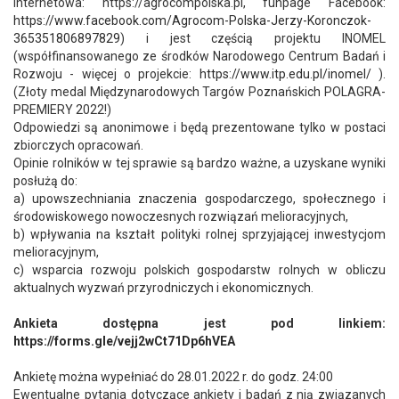
internetowa: https://agrocompolska.pl, funpage Facebook:
https://www.facebook.com/Agrocom-Polska-Jerzy-Koronczok-
365351806897829
) i jest częścią projektu INOMEL
(współfinansowanego ze środków Narodowego Centrum Badań i
Rozwoju - więcej o projekcie:
https://www.itp.edu.pl/inomel/
).
(Złoty medal Międzynarodowych Targów Poznańskich POLAGRA-
PREMIERY 2022!)
Odpowiedzi są anonimowe i będą prezentowane tylko w postaci
zbiorczych opracowań.
Opinie rolników w tej sprawie są bardzo ważne, a uzyskane wyniki
posłużą do:
a) upowszechniania znaczenia gospodarczego, społecznego i
środowiskowego nowoczesnych rozwiązań melioracyjnych,
b) wpływania na kształt polityki rolnej sprzyjającej inwestycjom
melioracyjnym,
c) wsparcia rozwoju polskich gospodarstw rolnych w obliczu
aktualnych wyzwań przyrodniczych i ekonomicznych.
Ankieta dostępna jest pod linkiem:
https://forms.gle/vejj2wCt71Dp6hVEA
Ankietę można wypełniać do 28.01.2022 r. do godz. 24:00
Ewentualne pytania dotyczące ankiety i badań z nią związanych