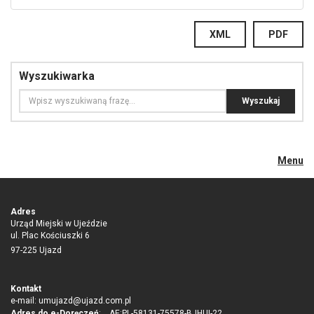
XML
PDF
Wyszukiwarka
Menu
Adres
Urząd Miejski w Ujeździe
ul. Plac Kościuszki 6
97-225 Ujazd
Kontakt
e-mail:
umujazd@ujazd.com.pl
Adres do e-Doręczeń
: AE:PL-58131-75578-BJHUI-22