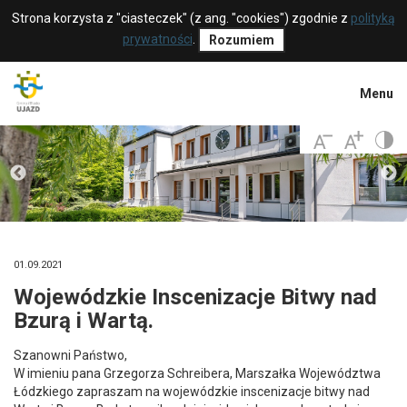
Strona korzysta z "ciasteczek" (z ang. "cookies") zgodnie z
polityką
prywatności
.
Rozumiem
Menu
01.09.2021
Wojewódzkie Inscenizacje Bitwy nad
Bzurą i Wartą.
Szanowni Państwo,
W imieniu pana Grzegorza Schreibera, Marszałka Województwa
Łódzkiego zapraszam na wojewódzkie inscenizacje bitwy nad