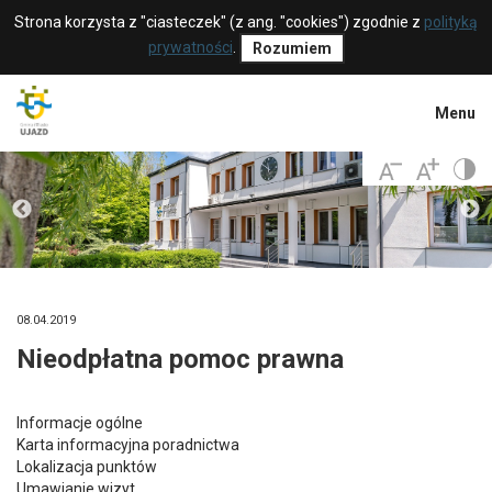
Strona korzysta z "ciasteczek" (z ang. "cookies") zgodnie z
polityką
prywatności
.
Rozumiem
Menu
08.04.2019
Nieodpłatna pomoc prawna
Informacje ogólne
Karta informacyjna poradnictwa
Lokalizacja punktów
Umawianie wizyt