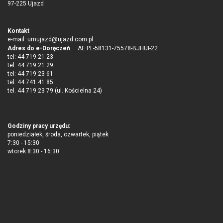
97-225 Ujazd
Kontakt
e-mail:
umujazd@ujazd.com.pl
Adres do e-Doręczeń
: AE:PL-58131-75578-BJHUI-22
tel: 44 719 21 23
tel: 44 719 21 29
tel: 44 719 23 61
tel: 44 741 41 85
tel. 44 719 23 79 (ul. Kościelna 24)
Godziny pracy urzędu:
poniedziałek, środa, czwartek, piątek
7:30 - 15:30
wtorek 8:30 - 16:30