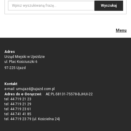
Menu
Adres
Urząd Miejski w Ujeździe
ul. Plac Kościuszki 6
97-225 Ujazd
Kontakt
e-mail:
umujazd@ujazd.com.pl
Adres do e-Doręczeń
: AE:PL-58131-75578-BJHUI-22
tel: 44 719 21 23
tel: 44 719 21 29
tel: 44 719 23 61
tel: 44 741 41 85
tel. 44 719 23 79 (ul. Kościelna 24)