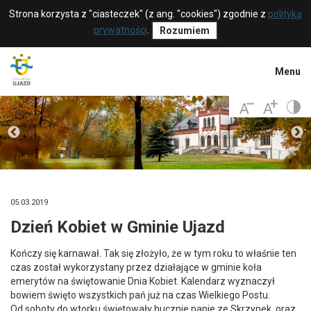
Strona korzysta z "ciasteczek" (z ang. "cookies") zgodnie z
polityką
prywatności
.
Rozumiem
Menu
05.03.2019
Dzień Kobiet w Gminie Ujazd
Kończy się karnawał. Tak się złożyło, że w tym roku to właśnie ten
czas został wykorzystany przez działające w gminie koła
emerytów na świętowanie Dnia Kobiet. Kalendarz wyznaczył
bowiem święto wszystkich pań już na czas Wielkiego Postu.
Od soboty do wtorku świętowały hucznie panie ze Skrzynek, oraz