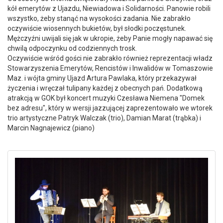
kół emerytów z Ujazdu, Niewiadowa i Solidarności. Panowie robili
wszystko, żeby stanąć na wysokości zadania. Nie zabrakło
oczywiście wiosennych bukietów, był słodki poczęstunek.
Mężczyźni uwijali się jak w ukropie, żeby Panie mogły napawać się
chwilą odpoczynku od codziennych trosk.
Oczywiście wśród gości nie zabrakło również reprezentacji władz
Stowarzyszenia Emerytów, Rencistów i Inwalidów w Tomaszowie
Maz. i wójta gminy Ujazd Artura Pawlaka, który przekazywał
życzenia i wręczał tulipany każdej z obecnych pań. Dodatkową
atrakcją w GOK był koncert muzyki Czesława Niemena "Domek
bez adresu", który w wersji jazzującej zaprezentowało we wtorek
trio artystyczne Patryk Walczak (trio), Damian Marat (trąbka) i
Marcin Nagnajewicz (piano)