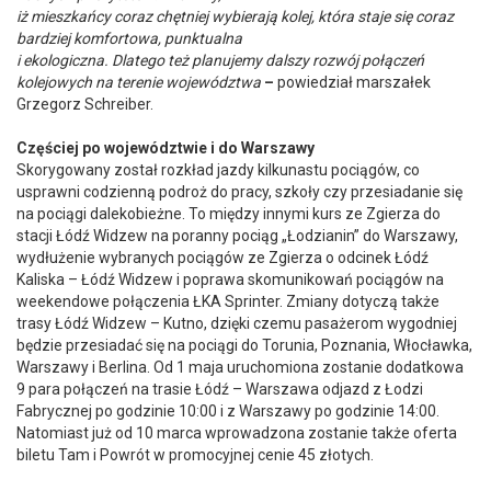
iż mieszkańcy coraz chętniej wybierają kolej, która staje się coraz
bardziej komfortowa, punktualna
i ekologiczna. Dlatego też planujemy dalszy rozwój połączeń
kolejowych na terenie województwa
–
powiedział marszałek
Grzegorz Schreiber.
Częściej po województwie i do Warszawy
Skorygowany został rozkład jazdy kilkunastu pociągów, co
usprawni codzienną podroż do pracy, szkoły czy przesiadanie się
na pociągi dalekobieżne. To między innymi kurs ze Zgierza do
stacji Łódź Widzew na poranny pociąg „Łodzianin” do Warszawy,
wydłużenie wybranych pociągów ze Zgierza o odcinek Łódź
Kaliska – Łódź Widzew i poprawa skomunikowań pociągów na
weekendowe połączenia ŁKA Sprinter. Zmiany dotyczą także
trasy Łódź Widzew – Kutno, dzięki czemu pasażerom wygodniej
będzie przesiadać się na pociągi do Torunia, Poznania, Włocławka,
Warszawy i Berlina. Od 1 maja uruchomiona zostanie dodatkowa
9 para połączeń na trasie Łódź – Warszawa odjazd z Łodzi
Fabrycznej po godzinie 10:00 i z Warszawy po godzinie 14:00.
Natomiast już od 10 marca wprowadzona zostanie także oferta
biletu Tam i Powrót w promocyjnej cenie 45 złotych.