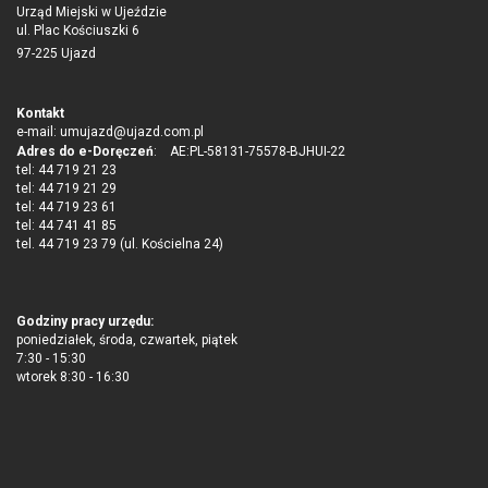
Urząd Miejski w Ujeździe
ul. Plac Kościuszki 6
97-225 Ujazd
Kontakt
e-mail:
umujazd@ujazd.com.pl
Adres do e-Doręczeń
: AE:PL-58131-75578-BJHUI-22
tel: 44 719 21 23
tel: 44 719 21 29
tel: 44 719 23 61
tel: 44 741 41 85
tel. 44 719 23 79 (ul. Kościelna 24)
Godziny pracy urzędu:
poniedziałek, środa, czwartek, piątek
7:30 - 15:30
wtorek 8:30 - 16:30