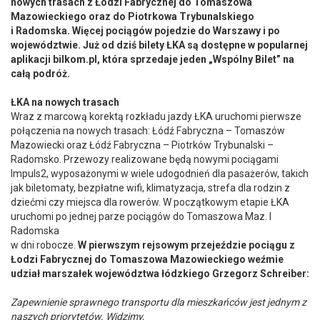
nowych trasach z Łodzi Fabrycznej do Tomaszowa
Mazowieckiego oraz do Piotrkowa Trybunalskiego
i Radomska. Więcej pociągów pojedzie do Warszawy i po
województwie. Już od dziś bilety ŁKA są dostępne w popularnej
aplikacji bilkom.pl, która sprzedaje jeden „Wspólny Bilet” na
całą podróż.
ŁKA na nowych trasach
Wraz z marcową korektą rozkładu jazdy ŁKA uruchomi pierwsze
połączenia na nowych trasach: Łódź Fabryczna – Tomaszów
Mazowiecki oraz Łódź Fabryczna – Piotrków Trybunalski –
Radomsko. Przewozy realizowane będą nowymi pociągami
Impuls2, wyposażonymi w wiele udogodnień dla pasażerów, takich
jak biletomaty, bezpłatne wifi, klimatyzacja, strefa dla rodzin z
dziećmi czy miejsca dla rowerów. W początkowym etapie ŁKA
uruchomi po jednej parze pociągów do Tomaszowa Maz. I
Radomska
w dni robocze.
W pierwszym rejsowym przejeździe pociągu z
Łodzi Fabrycznej do Tomaszowa Mazowieckiego weźmie
udział marszałek województwa łódzkiego Grzegorz Schreiber:
Zapewnienie sprawnego transportu dla mieszkańców jest jednym z
naszych priorytetów. Widzimy,