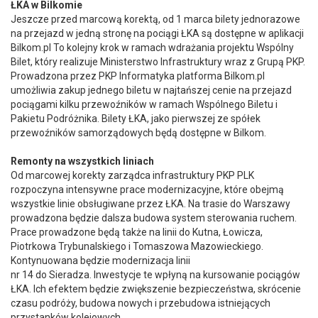
ŁKA w Bilkomie
Jeszcze przed marcową korektą, od 1 marca bilety jednorazowe
na przejazd w jedną stronę na pociągi ŁKA są dostępne w aplikacji
Bilkom.pl To kolejny krok w ramach wdrażania projektu Wspólny
Bilet, który realizuje Ministerstwo Infrastruktury wraz z Grupą PKP.
Prowadzona przez PKP Informatyka platforma Bilkom.pl
umożliwia zakup jednego biletu w najtańszej cenie na przejazd
pociągami kilku przewoźników w ramach Wspólnego Biletu i
Pakietu Podróżnika. Bilety ŁKA, jako pierwszej ze spółek
przewoźników samorządowych będą dostępne w Bilkom.
Remonty na wszystkich liniach
Od marcowej korekty zarządca infrastruktury PKP PLK
rozpoczyna intensywne prace modernizacyjne, które obejmą
wszystkie linie obsługiwane przez ŁKA. Na trasie do Warszawy
prowadzona będzie dalsza budowa system sterowania ruchem.
Prace prowadzone będą także na linii do Kutna, Łowicza,
Piotrkowa Trybunalskiego i Tomaszowa Mazowieckiego.
Kontynuowana będzie modernizacja linii
nr 14 do Sieradza. Inwestycje te wpłyną na kursowanie pociągów
ŁKA. Ich efektem będzie zwiększenie bezpieczeństwa, skrócenie
czasu podróży, budowa nowych i przebudowa istniejących
przystanków kolejowych.