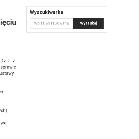
Wyszukiwarka
ięciu
Dz. U. z
w sprawie
 ustawy
ch
ych).
ctwa