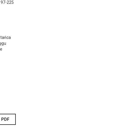
 97-225
 tańca
ięgu
le
PDF