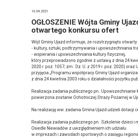
16.04.2021
OGŁOSZENIE Wójta Gminy Ujazd 
otwartego konkursu ofert
Wójt Gminy Ujazd informuje, że rozstrzygnięto otwarty 
- kultury, sztuki, podtrzymywania i upowszechniania tr
- wspierania i upowszechniania kultury fizycznej,
który przeprowadzono zgodnie z ustawą z dnia 24 kwietni
2020 r. poz. 1057; zm.: Dz. U. z 2019 r. poz. 2020) or
przyjęcia „Programu współpracy Gminy Ujazd organiza
z dnia 24 kwietnia 2003 roku o działalności pożytku pub
Realizacja zadania publicznego pn.: Upowszechnianie k
powierzona zostanie Ochotniczej Straży Pożarnej w Uje
Na realizację ww. zadania Gmina Ujazd udzieli dotacji c
Realizacja zadania publicznego pn.: Szkolenie dzieci i
Osiedle Niewiadów z uwzględnieniem ich udziału
w imprezach i zawodach sportowych o zasięgu region