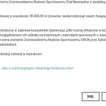
nemu Uczniowskiemu Klubowi Sportowemu Stal Niewiadów z siedzibą:
celowej w wysokości 78 000,00 zł (słownie: siedemdziesiąt osiem tysięcy
 młodzieży w zakresie koszykówki dziewcząt, piłki nożnej chłopców oraz
 uwzględnieniem ich udziału na imprezach i zawodach sportowych o zas
erzona zostanie Uczniowskiemu Klubowi Sportowemu ORLIK przy Szko
okicińska 6.
 dotacji celowej w wysokości
oku o rozstrzygnięciu otwartego konkursu ofert
XML