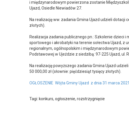
i międzynarodowym powierzona zostanie Międzyszkol
Ujazd, Osiedle Niewiadów 27.
Na realizację ww. zadania Gmina Ujazd udzieli dotacji 
złotych).
Realizacja zadania publicznego pn.: Szkolenie dzieci i
sportowego i akrobatyki na terenie sołectwa Ujazd, z
regionalnym, ogólnopolskim i międzynarodowym powi
Podstawowej w Ujeździe z siedzibą: 97-225 Ujazd, ul. R
Na realizację powyższego zadania Gmina Ujazd udzieli
50 000,00 zł (słownie: pięćdziesiąt tysięcy złotych).
OGŁOSZENIE Wójta Gminy Ujazd z dnia 31 marca 2021 r
Tagi:
konkurs
,
ogłoszenie
,
rozstrzygnięcie