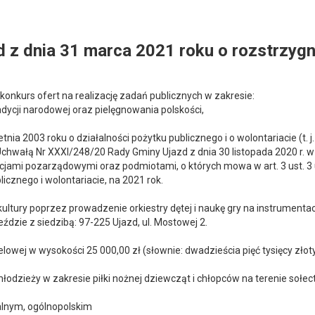
z dnia 31 marca 2021 roku o rozstrzygn
konkurs ofert na realizację zadań publicznych w zakresie:
adycji narodowej oraz pielęgnowania polskości,
a 2003 roku o działalności pożytku publicznego i o wolontariacie (t. j. 
az Uchwałą Nr XXXI/248/20 Rady Gminy Ujazd z dnia 30 listopada 2020 r. 
cjami pozarządowymi oraz podmiotami, o których mowa w art. 3 ust. 3
licznego i wolontariacie, na 2021 rok.
ultury poprzez prowadzenie orkiestry dętej i naukę gry na instrumenta
ździe z siedzibą: 97-225 Ujazd, ul. Mostowej 2.
elowej w wysokości 25 000,00 zł (słownie: dwadzieścia pięć tysięcy złot
 młodzieży w zakresie piłki nożnej dziewcząt i chłopców na terenie sołe
alnym, ogólnopolskim