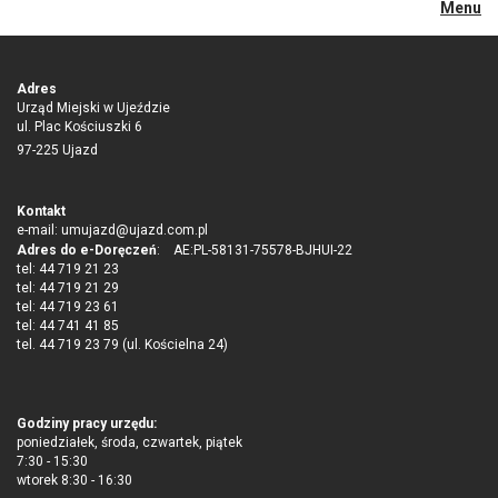
Menu
Adres
Urząd Miejski w Ujeździe
ul. Plac Kościuszki 6
97-225 Ujazd
Kontakt
e-mail:
umujazd@ujazd.com.pl
Adres do e-Doręczeń
: AE:PL-58131-75578-BJHUI-22
tel: 44 719 21 23
tel: 44 719 21 29
tel: 44 719 23 61
tel: 44 741 41 85
tel. 44 719 23 79 (ul. Kościelna 24)
Godziny pracy urzędu:
poniedziałek, środa, czwartek, piątek
7:30 - 15:30
wtorek 8:30 - 16:30