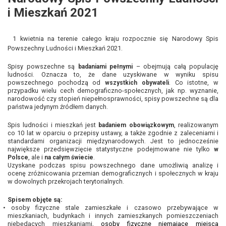
i Mieszkań 2021
1 kwietnia na terenie całego kraju rozpocznie się Narodowy Spis
Powszechny Ludności i Mieszkań 2021.
Spisy powszechne są
– obejmują całą populację
badaniami pełnymi
ludności. Oznacza to, że dane uzyskiwane w wyniku spisu
powszechnego pochodzą od
. Co istotne, w
wszystkich obywateli
przypadku wielu cech demograficzno-społecznych, jak np. wyznanie,
narodowość czy stopień niepełnosprawności, spisy powszechne są dla
państwa jedynym źródłem danych.
Spis ludności i mieszkań jest
, realizowanym
badaniem obowiązkowym
co 10 lat w oparciu o przepisy ustawy, a także zgodnie z zaleceniami i
standardami organizacji międzynarodowych. Jest to jednocześnie
największe przedsięwzięcie statystyczne podejmowane nie tylko
w
, ale i
.
Polsce
na całym świecie
Uzyskane podczas spisu powszechnego dane umożliwią analizę i
ocenę zróżnicowania przemian demograficznych i społecznych w kraju
w dowolnych przekrojach terytorialnych.
Spisem objęte są:
•
osoby fizyczne stale zamieszkałe i czasowo przebywające w
mieszkaniach, budynkach i innych zamieszkanych pomieszczeniach
niebędących mieszkaniami,
osoby fizyczne niemające miejsca