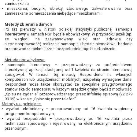
zamieszkania,
•
mieszkania, budynki, obiekty zbiorowego zakwaterowania oraz
zamieszkane pomieszczenia niebędące mieszkaniami.
Metody zbierania danych
Po raz pierwszy w historii polskiej statystyki publicznej
samospis
w ramach NSP
. W przypadku jeżeli (np.
internetowy
będzie obowiązkowy
ze względu na zaawansowany wiek, stan zdrowia czy
niepełnosprawność) realizacja samospisu będzie niemożliwa, badanie
przeprowadzą rachmistrze – bezpośrednio bądź telefonicznie.
Metoda obowiązkowa:
•
samospis internetowy – przeprowadzany za pośrednictwem
interaktywnej aplikacji dostępnej od 1 kwietnia na stronie internetowej
spis.gov.pl. W ramach tej metody Respondenci na własnych
komputerach lub urządzeniach mobilnych, uzupełnią wymagane dane.
Respondent może także skorzystać ze specjalnie przygotowanego
stanowiska do samospisu w każdym urzędzie gminy, bądź z możliwości
„Spisu na żądanie” przeprowadzanego przez infolinię spisową (22 279
99 99) w kanale „Spisz się przez telefon”.
Metody uzupełniające:
•
wywiad telefoniczny – przeprowadzany od 16 kwietnia
wspierany
programem komputerowym,
•
wywiad bezpośredni – przeprowadzany od 16 kwietnia przez
rachmistrza spisowego i rejestrowany na elektronicznym urządzeniu
przenośnym.