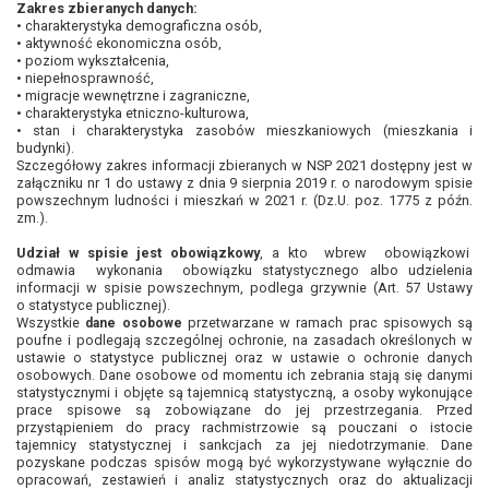
Zakres zbieranych danych:
•
charakterystyka demograficzna osób,
•
aktywność ekonomiczna osób,
•
poziom wykształcenia,
•
niepełnosprawność,
•
migracje wewnętrzne i zagraniczne,
•
charakterystyka etniczno-kulturowa,
•
stan i charakterystyka zasobów mieszkaniowych (mieszkania i
budynki).
Szczegółowy zakres informacji zbieranych w NSP 2021 dostępny jest w
załączniku nr 1 do ustawy z dnia 9 sierpnia 2019 r. o narodowym spisie
powszechnym ludności i mieszkań w 2021 r. (Dz.U. poz. 1775 z późn.
zm.).
Udział w spisie jest obowiązkowy
, a kto
wbrew
obowiązkowi
odmawia
wykonania
obowiązku statystycznego albo udzielenia
informacji w spisie powszechnym, podlega grzywnie (Art. 57 Ustawy
o statystyce publicznej).
Wszystkie
przetwarzane w ramach prac spisowych są
dane osobowe
poufne i podlegają szczególnej ochronie, na zasadach określonych w
ustawie o statystyce publicznej oraz w ustawie o ochronie danych
osobowych. Dane osobowe od momentu ich zebrania stają się danymi
statystycznymi i objęte są tajemnicą statystyczną, a osoby wykonujące
prace spisowe są zobowiązane do jej przestrzegania. Przed
przystąpieniem do pracy rachmistrzowie są pouczani o istocie
tajemnicy statystycznej i sankcjach za jej niedotrzymanie. Dane
pozyskane podczas spisów mogą być wykorzystywane wyłącznie do
opracowań, zestawień i analiz statystycznych oraz do aktualizacji