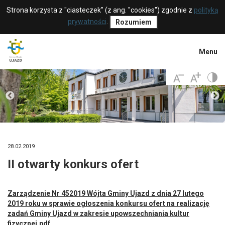
Strona korzysta z "ciasteczek" (z ang. "cookies") zgodnie z
polityką
prywatności
.
Rozumiem
Menu
28.02.2019
II otwarty konkurs ofert
Zarządzenie Nr 452019 Wójta Gminy Ujazd z dnia 27 lutego
2019 roku w sprawie ogłoszenia konkursu ofert na realizację
zadań Gminy Ujazd w zakresie upowszechniania kultur
fizycznej.pdf