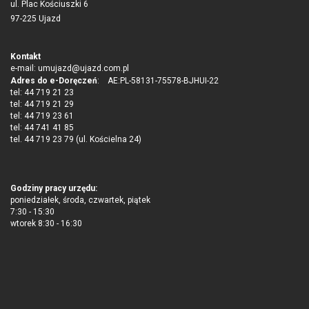
ul. Plac Kościuszki 6
97-225 Ujazd
Kontakt
e-mail:
umujazd@ujazd.com.pl
Adres do e-Doręczeń
: AE:PL-58131-75578-BJHUI-22
tel: 44 719 21 23
tel: 44 719 21 29
tel: 44 719 23 61
tel: 44 741 41 85
tel. 44 719 23 79 (ul. Kościelna 24)
Godziny pracy urzędu:
poniedziałek, środa, czwartek, piątek
7:30 - 15:30
wtorek 8:30 - 16:30