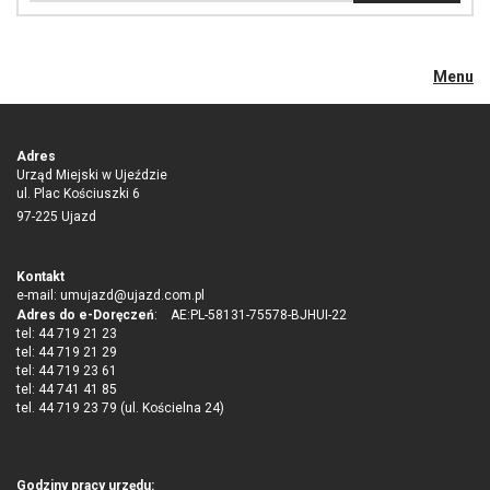
Menu
Adres
Urząd Miejski w Ujeździe
ul. Plac Kościuszki 6
97-225 Ujazd
Kontakt
e-mail:
umujazd@ujazd.com.pl
Adres do e-Doręczeń
: AE:PL-58131-75578-BJHUI-22
tel: 44 719 21 23
tel: 44 719 21 29
tel: 44 719 23 61
tel: 44 741 41 85
tel. 44 719 23 79 (ul. Kościelna 24)
Godziny pracy urzędu: