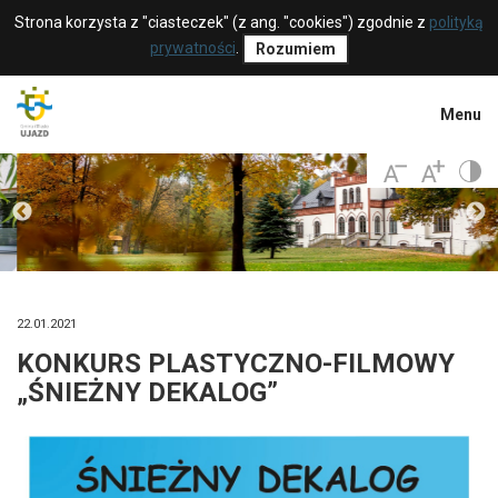
Strona korzysta z "ciasteczek" (z ang. "cookies") zgodnie z
polityką
prywatności
.
Rozumiem
Menu
22.01.2021
KONKURS PLASTYCZNO-FILMOWY
„ŚNIEŻNY DEKALOG”