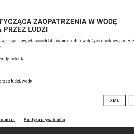
OTYCZĄCA ZAOPATRZENIA W WODĘ
 PRZEZ LUDZI
ów, ekspertów, właścicieli lub administratorów dużych obiektów priory
t.
-wody-ankieta
przez ludzi
,
woda
XML
d.com.pl
Polityka prywatności