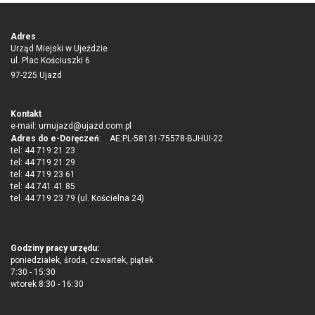
Adres
Urząd Miejski w Ujeździe
ul. Plac Kościuszki 6
97-225 Ujazd
Kontakt
e-mail:
umujazd@ujazd.com.pl
Adres do e-Doręczeń
: AE:PL-58131-75578-BJHUI-22
tel: 44 719 21 23
tel: 44 719 21 29
tel: 44 719 23 61
tel: 44 741 41 85
tel. 44 719 23 79 (ul. Kościelna 24)
Godziny pracy urzędu:
poniedziałek, środa, czwartek, piątek
7:30 - 15:30
wtorek 8:30 - 16:30