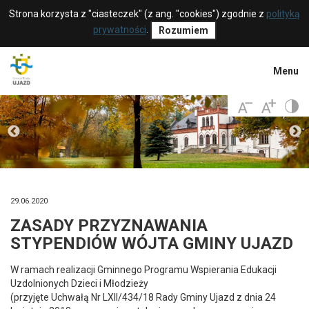
Strona korzysta z "ciasteczek" (z ang. "cookies") zgodnie z
polityką
prywatności
.
Rozumiem
Menu
29.06.2020
ZASADY PRZYZNAWANIA
STYPENDIÓW WÓJTA GMINY UJAZD
W ramach realizacji Gminnego Programu Wspierania Edukacji
Uzdolnionych Dzieci i Młodzieży
(przyjęte Uchwałą Nr LXII/434/18 Rady Gminy Ujazd z dnia 24