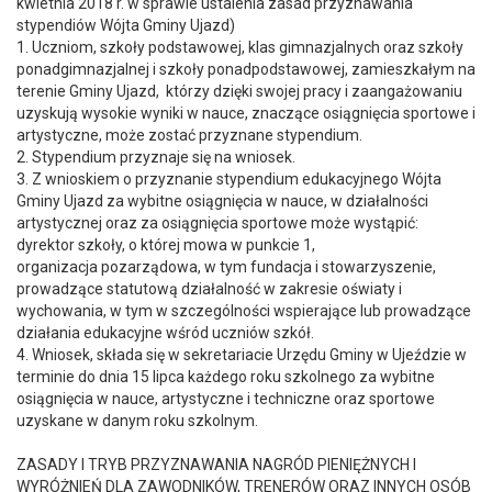
kwietnia 2018 r. w sprawie ustalenia zasad przyznawania
stypendiów Wójta Gminy Ujazd)
1. Uczniom, szkoły podstawowej, klas gimnazjalnych oraz szkoły
ponadgimnazjalnej i szkoły ponadpodstawowej, zamieszkałym na
terenie Gminy Ujazd,
którzy dzięki swojej pracy i zaangażowaniu
uzyskują wysokie wyniki w nauce, znaczące osiągnięcia sportowe i
artystyczne, może zostać przyznane stypendium.
2. Stypendium przyznaje się na wniosek.
3. Z wnioskiem o przyznanie stypendium edukacyjnego Wójta
Gminy Ujazd za wybitne osiągnięcia w nauce, w działalności
artystycznej oraz za osiągnięcia sportowe może wystąpić:
dyrektor szkoły, o której mowa w punkcie 1,
organizacja pozarządowa, w tym fundacja i stowarzyszenie,
prowadzące statutową działalność w zakresie oświaty i
wychowania, w tym w szczególności wspierające lub prowadzące
działania edukacyjne wśród uczniów szkół.
4. Wniosek, składa się w sekretariacie Urzędu Gminy w Ujeździe w
terminie do dnia 15 lipca każdego roku szkolnego za wybitne
osiągnięcia w nauce, artystyczne i techniczne oraz sportowe
uzyskane w danym roku szkolnym.
ZASADY I TRYB PRZYZNAWANIA NAGRÓD PIENIĘŻNYCH I
WYRÓŻNIEŃ DLA ZAWODNIKÓW, TRENERÓW ORAZ INNYCH OSÓB