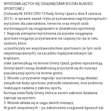
WYRÓŻNIAJĄCYCH SIĘ OSIĄGNIĘCIAMI W DZIAŁALNOŚCI
SPORTOWEJ
(Uchwała Nr XXXV/295/13 Rady Gminy Ujazd z dnia 4 czerwca
2013 r. w sprawie zasad i trybu przyznawania nagród pieniężnych i
wyróżnień dla zawodników, trenerów oraz innych osób
wyróżniających się osiągnięciami w działalności sportowej)
1. Nagrody pieniężne/wyróżnienia za wysokie osiągnięcia
sportowe mogą być przyznawane nie częściej niż raz w roku
osobom, które:
uczestniczyły we współzawodnictwie sportowym (w tym osób
niepełnosprawnych), na szczeblu międzynarodowym lub
krajowym,
stale zamieszkują na terenie Gminy Ujazd, godnie reprezentują
Gminę Ujazd i swoją działalnością przyczynili się do rozwojui
popularyzacji sportu na terenie gminy.
2. Wnioski o przyznanie nagrody/ wyróżnienia mogą składać:
związki lub kluby sportowe, jednostki oświatowe, inne podmioty
realizujące zadania z zakresu sportu,
Komisja stała Rady Gminy, która w swoim zakresie działania
zajmuje się sportem.
3. Wnioski składa się w ciągu dwóch miesięcy:
W grach zespołowych – po zakończeniu rozgrywek ligowych lub